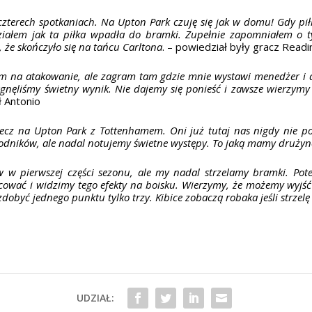
 czterech spotkaniach. Na Upton Park czuję się jak w domu! Gdy pi
działem jak ta piłka wpadła do bramki. Zupełnie zapomniałem o 
, że skończyło się na tańcu Carltona
. – powiedział były gracz Readi
ym na atakowanie, ale zagram tam gdzie mnie wystawi menedżer i 
ągnęliśmy świetny wynik. Nie dajemy się ponieść i zawsze wierzym
ł Antonio
cz na Upton Park z Tottenhamem. Oni już tutaj nas nigdy nie poko
dników, ale nadal notujemy świetne występy. To jaką mamy drużynę
 w pierwszej części sezonu, ale my nadal strzelamy bramki. Pot
ować i widzimy tego efekty na boisku. Wierzymy, że możemy wyjś
dobyć jednego punktu tylko trzy. Kibice zobaczą robaka jeśli strzel
UDZIAŁ: