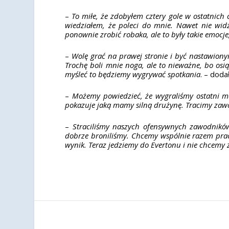
–
To miłe, że zdobyłem cztery gole w ostatnich
wiedziałem, że poleci do mnie. Nawet nie wi
ponownie zrobić robaka, ale to były takie emocje
–
Wolę grać na prawej stronie i być nastawion
Trochę boli mnie noga, ale to nieważne, bo osi
myśleć to będziemy wygrywać spotkania
. – doda
–
Możemy powiedzieć, że wygraliśmy ostatni me
pokazuje jaką mamy silną drużynę. Tracimy zawo
–
Straciliśmy naszych ofensywnych zawodników
dobrze broniliśmy. Chcemy wspólnie razem prac
wynik. Teraz jedziemy do Evertonu i nie chcemy z