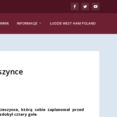
EWNIK
INFORMACJE
LUDZIE WEST HAM POLAND
szynce
ieszynce, którą sobie zaplanował przed
zdobył cztery gole.