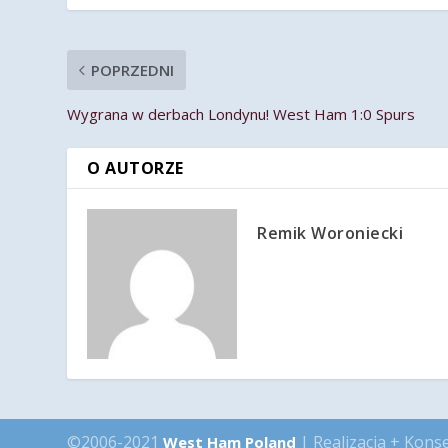
POPRZEDNI
Wygrana w derbach Londynu! West Ham 1:0 Spurs
O AUTORZE
Remik Woroniecki
©2006-2021
| Realizacja + Kons
West Ham Poland