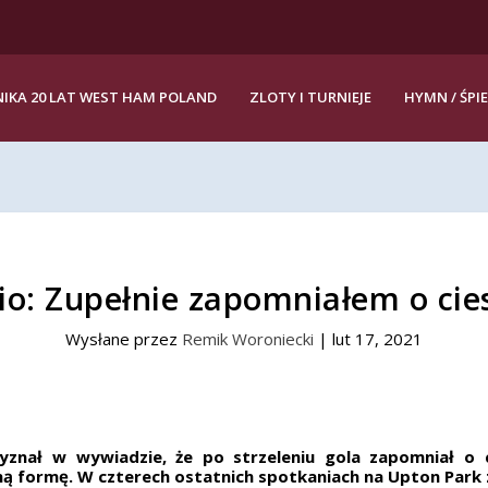
IKA 20 LAT WEST HAM POLAND
ZLOTY I TURNIEJE
HYMN / ŚPI
io: Zupełnie zapomniałem o cie
Wysłane przez
Remik Woroniecki
|
lut 17, 2021
yznał w wywiadzie, że po strzeleniu gola zapomniał o c
ną formę. W czterech ostatnich spotkaniach na Upton Park 