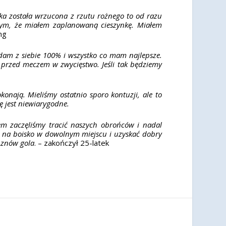
łka została wrzucona z rzutu rożnego to od razu
tym, że miałem zaplanowaną cieszynkę. Miałem
ng
dam z siebie 100% i wszystko co mam najlepsze.
y przed meczem w zwycięstwo. Jeśli tak będziemy
nają. Mieliśmy ostatnio sporo kontuzji, ale to
 jest niewiarygodne.
em zaczęliśmy tracić naszych obrońców i nadal
ć na boisko w dowolnym miejscu i uzyskać dobry
ę znów gola
. – zakończył 25-latek