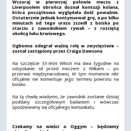
Wczoraj w pierwszej połowie meczu z
Liverpoolem obrońca doznał kontuzji kolana,
która początkowo wyglądała dość poważnie.
Ostatecznie jednak kontynuował grę, a po kilku
minutach od tego urazu zszedł z boiska po
starciu z zawodnikiem rywali – z rozciętą
okolicą łuku brwiowego.
Ogbonna odegrał ważną rolę w zwycięstwie –
został zastąpiony przez Craiga Dawsona
Na szczęście 33-letni Włoch ma dwa tygodnie na
odzyskanie sił przed meczem z Wilkami – po
przerwie międzynarodowej. W tym momencie nikt
oficjalnie nie komentuje jego terminu powrotu na
boisko.
Na tą chwilę wiadomo, że zawodnik zostanie dzisiaj
poddany szczegółowym badaniom i wówczas
spodziewamy się oficjalnego komunikatu.
Czekamy na wieści o Oggym – będziemy