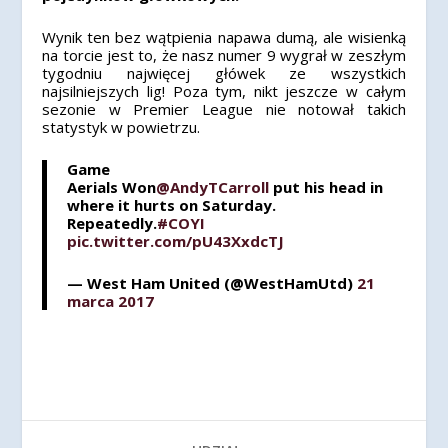
Wynik ten bez wątpienia napawa dumą, ale wisienką
na torcie jest to, że nasz numer 9 wygrał w zeszłym
tygodniu najwięcej główek ze wszystkich
najsilniejszych lig! Poza tym, nikt jeszcze w całym
sezonie w Premier League nie notował takich
statystyk w powietrzu.
Game
Aerials Won
@AndyTCarroll
put his head in
where it hurts on Saturday.
Repeatedly.
#COYI
pic.twitter.com/pU43XxdcTJ
— West Ham United (@WestHamUtd)
21
marca 2017