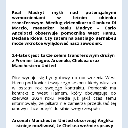
Real Madryt myśli nad potencjalnymi
wzmocnieniami w letnim okienku
transferowym. Według dziennikarza Gianluca Di
Marzio, menedżer Realu Madryt – Carlo
Ancelotti obserwuje pomocnika West Hamu,
Declana Rice’a. Czy zatem na
Santiago Bernabeu
może wkrótce wylądować nasz zawodnik.
24-latek jest także celem transferowym drużyn
z Premier League: Arsenalu, Chelsea oraz
Manchesteru United
Rice wydaje się być gotowy do opuszczenia West
Hamu pod koniec trwającego sezonu, kiedy wkracza
w ostatni rok swojego kontraktu. Pomocnik ma
kontrakt z West Hamem, który obowiązuje do
czerwca 2024 roku. Media już jakiś czas temu
informowały, że piłkarz nie zamierza przedłużać tej
umowy i chce odejść do silniejszego zespołu.
Arsenal i Manchester United obserwują Anglika
– istnieje możliwość, że Chelsea weźmie sprawy