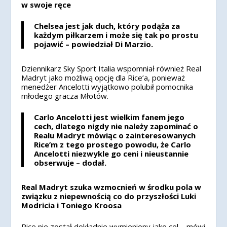
w swoje ręce
Chelsea jest jak duch, który podąża za
każdym piłkarzem i może się tak po prostu
pojawić – powiedział Di Marzio.
Dziennikarz Sky Sport Italia wspomniał również Real
Madryt jako możliwą opcję dla Rice’a, ponieważ
menedżer Ancelotti wyjątkowo polubił pomocnika
młodego gracza Młotów.
Carlo Ancelotti jest wielkim fanem jego
cech, dlatego nigdy nie należy zapominać o
Realu Madryt mówiąc o zainteresowanych
Rice’m z tego prostego powodu, że Carlo
Ancelotti niezwykle go ceni i nieustannie
obserwuje – dodał.
Real Madryt szuka wzmocnień w środku pola w
związku z niepewnością co do przyszłości Luki
Modricia i Toniego Kroosa
Rice nie został dokładnie wymieniony jako cel – mówi