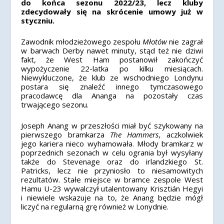
do końca sezonu 2022/23, lecz kluby
zdecydowały się na skrócenie umowy już w
styczniu.
Zawodnik młodzieżowego zespołu
Młotów
nie zagrał
w barwach Derby nawet minuty, stąd też nie dziwi
fakt, że West Ham postanowił zakończyć
wypożyczenie 22-latka po kilku miesiącach.
Niewykluczone, że klub ze wschodniego Londynu
postara się znaleźć innego tymczasowego
pracodawcę dla Ananga na pozostały czas
trwającego sezonu.
Joseph Anang w przeszłości miał być szykowany na
pierwszego bramkarza
The Hammers
, aczkolwiek
jego kariera nieco wyhamowała. Młody bramkarz w
poprzednich sezonach w celu ogrania był wysyłany
także do Stevenage oraz do irlandzkiego St.
Patricks, lecz nie przyniosło to niesamowitych
rezultatów. Stałe miejsce w bramce zespole West
Hamu U-23 wywalczył utalentowany Krisztián Hegyi
i niewiele wskazuje na to, że Anang będzie mógł
liczyć na regularną grę również w Lonydnie.