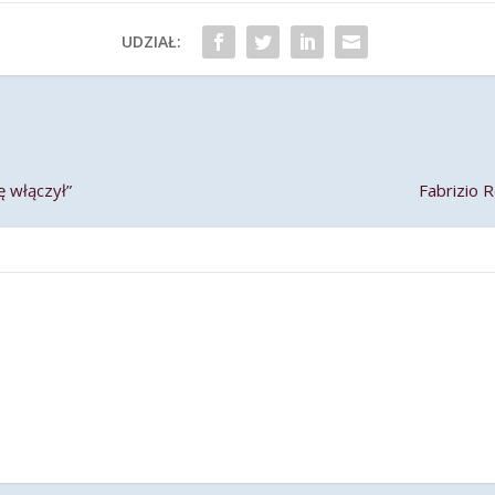
UDZIAŁ:
ę włączył”
Fabrizio 