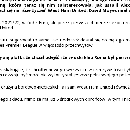
żyną, która teraz się nim zainteresowała. Jak ustalił A
lazł się na liście życzeń West Ham United. David Moyes miał
 2021/22, wrócił z Euro, ale przez pierwsze 4 mecze sezonu zna
United.
nhuttl sugerował to samo, ale Bednarek dostał się do piątego m
abeli Premier League w większości przechwytów.
 się plotki, że chciał odejść i że włoski klub Roma był pier
 zaskakujące, że chciałby nowego wyzwania, w rzeczywistości b
ym rozwoju być może nie wykorzystał
jeszcze pełni swojego poten
 drużyna bordowo-niebieskich, a i sam West Ham United również 
o składu, mimo że ma już 5 środkowych obrońców, w tym Thilo 