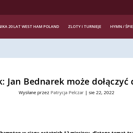
IKA 20 LAT WEST HAM POLAND
ZLOTY I TURNIEJE
HYMN / ŚPI
k: Jan Bednarek może dołączyć
Wysłane przez
Patrycja Pelczar
|
sie 22, 2022
thampton w ciągu ostatnich 12 miesięcy, dlatego temat tra