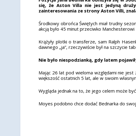
się, że Aston Villa nie jest jedyną dru
zainteresowania ze strony Aston Villi, zna
Środkowy obrońca Świętych miał trudny sezon
akcją było 45 minut przeciwko Manchesterowi 
Krążyły plotki o transferze, sam Ralph Hase
dawnego „ja”, rzeczywiście był na szczycie t
Nie było niespodzianką, gdy latem pojawiły
Mając 26 lat pod wieloma względami nie jest
większość ostatnich 5 lat, ale w swoim własn
Wygląda jednak na to, że jego celem może być
Moyes podobno chce dodać Bednarka do swojeg