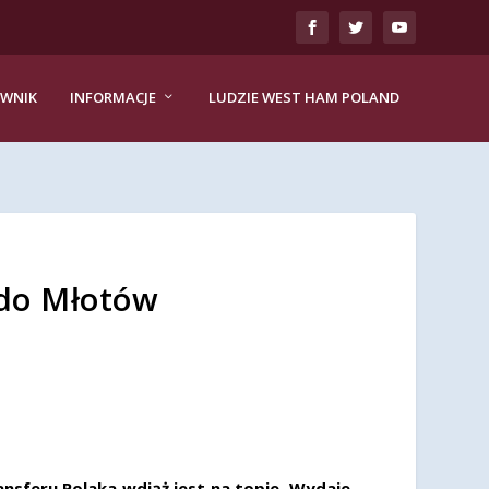
EWNIK
INFORMACJE
LUDZIE WEST HAM POLAND
 do Młotów
nsferu Polaka wdiąż jest na topie. Wydaje