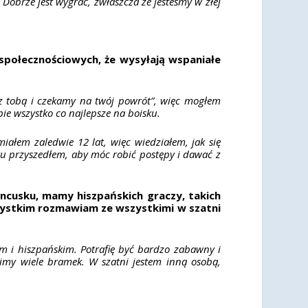
brze jest wygrać, zwłaszcza że jesteśmy w złej
społecznościowych, że wysyłają wspaniałe
 z tobą i czekamy na twój powrót”, więc mogłem
ie wszystko co najlepsze na boisku.
ałem zaledwie 12 lat, więc wiedziałem, jak się
 tu przyszedłem, aby móc robić postępy i dawać z
ncusku, mamy hiszpańskich graczy, takich
szystkim rozmawiam ze wszystkimi w szatni
m i hiszpańskim. Potrafię być bardzo zabawny i
cimy wiele bramek. W szatni jestem inną osobą,