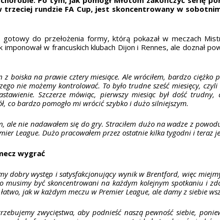
trzeciej rundzie
FA Cup, jest skoncentrowany w sobotni
st gotowy do przełożenia formy, którą pokazał w meczach Mist
imponował w francuskich klubach Dijon i Rennes, ale doznał powa
z boiska na prawie cztery miesiące. Ale wróciłem, bardzo ciężko 
zego nie możemy kontrolować. To było trudne sześć miesięcy, czyli
stawienie. Szczerze mówiąc, pierwszy miesiąc był dość trudny,
iół, co bardzo pomogło mi wrócić szybko i dużo silniejszym.
m, ale nie nadawałem się do gry. Straciłem dużo na wadze z powo
mier League. Dużo pracowałem przez ostatnie kilka tygodni i teraz j
 mecz wygrać
śmy dobry występ i satysfakcjonujący wynik w Brentford, więc miejm
, to musimy być skoncentrowani na każdym kolejnym spotkaniu i 
łatwo, jak w każdym meczu w Premier League, ale damy z siebie wsz
rzebujemy zwycięstwa, aby podnieść naszą pewność siebie, ponie