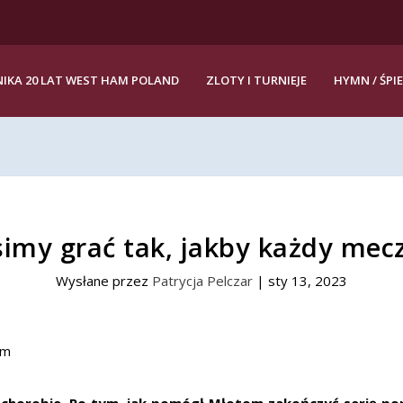
IKA 20 LAT WEST HAM POLAND
ZLOTY I TURNIEJE
HYMN / ŚPI
imy grać tak, jakby każdy mecz
Wysłane przez
Patrycja Pelczar
|
sty 13, 2023
i chorobie. Po tym, jak pomógł Młotom zakończyć serię p