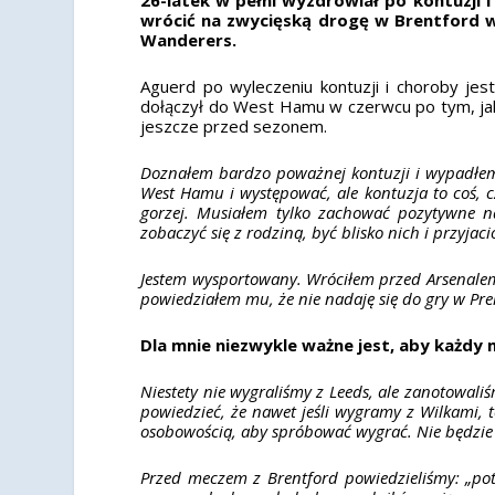
wrócić na zwycięską drogę w Brentford w 
Wanderers.
Aguerd po wyleczeniu kontuzji i choroby je
dołączył do West Hamu w czerwcu po tym, jak 
jeszcze przed sezonem.
Doznałem bardzo poważnej kontuzji i wypadłem 
West Hamu i występować, ale kontuzja to coś, c
gorzej. Musiałem tylko zachować pozytywne na
zobaczyć się z rodziną, być blisko nich i przyjac
Jestem wysportowany. Wróciłem przed Arsenale
powiedziałem mu, że nie nadaję się do gry w Pre
Dla mnie niezwykle ważne jest, aby każdy
Niestety nie wygraliśmy z Leeds, ale zanotowali
powiedzieć, że nawet jeśli wygramy z Wilkami
osobowością, aby spróbować wygrać. Nie będzie 
Przed meczem z Brentford powiedzieliśmy: „pot