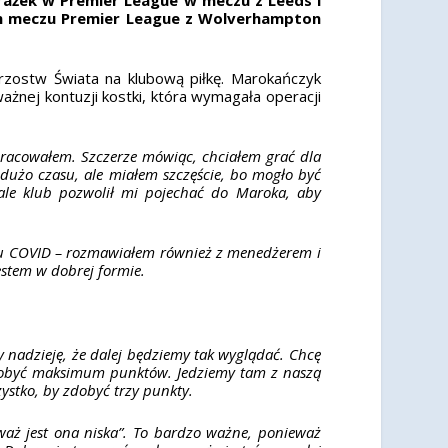
m meczu Premier League z Wolverhampton
rzostw Świata na klubową piłkę. Marokańczyk
żnej kontuzji kostki, która wymagała operacji
pracowałem. Szczerze mówiąc, chciałem grać dla
 dużo czasu, ale miałem szczęście, bo mogło być
 ale klub pozwolił mi pojechać do Maroka, aby
du COVID – rozmawiałem również z menedżerem i
estem w dobrej formie.
y nadzieję, że dalej będziemy tak wyglądać. Chcę
zdobyć maksimum punktów. Jedziemy tam z naszą
ystko, by zdobyć trzy punkty.
waż jest ona niska”. To bardzo ważne, ponieważ