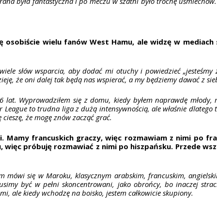
a była fantastyczna i po meczu w szatni było trochę uśmiechów. Do
ję osobiście wielu fanów West Hamu, ale widzę w mediach 
wiele słów wsparcia, aby dodać mi otuchy i powiedzieć „jesteśmy
ję, że oni dalej tak będą nas wspierać, a my będziemy dawać z sieb
26 lat. Wyprowadziłem się z domu, kiedy byłem naprawdę młody, mi
r League to trudna liga z dużą intensywnością, ale właśnie dlatego
 cieszę, że mogę znów zacząć grać.
i. Mamy francuskich graczy, więc rozmawiam z nimi po fra
ku, więc próbuję rozmawiać z nimi po hiszpańsku. Przede w
m mówi się w Maroku, klasycznym arabskim, francuskim, angielski
usimy być w pełni skoncentrowani, jako obrońcy, bo inaczej stra
mi, ale kiedy wchodzę na boisko, jestem całkowicie skupiony.