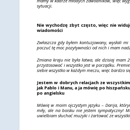
mamy w kadrze młodych zawodników, więc wygran
sytuacji.
Nie wychodzę zbyt często, więc nie widu
wiadomości
Zwłaszcza gdy byłem kontuzjowany, wysłali mi 
poczuć tę moc pozytywności od nich i mam nadzie
Zmiana kraju nie była łatwa, ale dzisiaj mam 
przystosować i wszystko jest w porządku. Premie
siebie wszystko w każdym meczu, więc bardzo się
Jestem w dobrych relacjach ze wszystkim
jak Pablo i Manu, a ja mówię po hiszpańs
po angielsku
Mówię w moim ojczystym języku – Darija, który
miły, ale na boisku nie jestem sympatyczny! M
uwielbiam słuchać muzyki i żartować ze wszystki