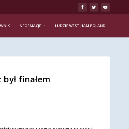
EWNIK
INFORMACJE
LUDZIE WEST HAM POLAND
 był finałem
orażek w Premier League w meczu z Leeds i