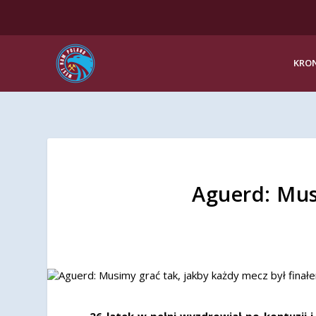
KRON
Aguerd: Mus
26-latek w pełni wyzdrowiał po kontuzji 