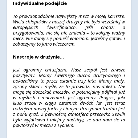
Indywidualne podejście
To prawdopodobnie największy mecz w mojej karierze.
Wielu chłopaków z naszej drużyny nie było wcześniej w
europejskich ćwierćfinałach. Jeśli chodzi o
przygotowania, nic się nie zmienia – to kolejny ważny
mecz. Nie damy się ponieść emocjom. Jesteśmy gotowi i
zobaczymy to jutro wieczorem.
Nastroje w drużynie…
Jest ogromny entuzjazm. Nasz zespół jest zawsze
pozytywny. Mamy świetnego ducha drużynowego i
pokazaliśmy to przez ostatnie trzy lata. Mamy mały,
zgrany skład i myślę, że to prowadzi nas daleko. Nie
mogę się doczekać meczów, a potencjalny półfinał już
w myślach i marzeniach jest ogromny. Progres, jaki
klub zrobił w ciągu ostatnich dwóch lat, jest teraz
rodzajem naszej fortecy i innym drużynom trudno jest
z nami grać. Z pewnością atmosfera przeciwko Sewilli
była wyjątkowa i miejmy nadzieję, że uda nam się to
powtórzyć w meczu z Lyonem.