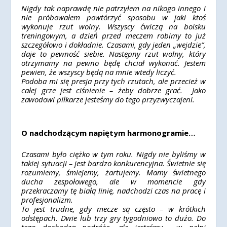
Nigdy tak naprawdę nie patrzyłem na nikogo innego i
nie próbowałem powtórzyć sposobu w jaki ktoś
wykonuje rzut wolny. Wszyscy ćwiczą na boisku
treningowym, a dzień przed meczem robimy to już
szczegółowo i dokładnie. Czasami, gdy jeden „wejdzie”,
daje to pewność siebie. Następny rzut wolny, który
otrzymamy na pewno będę chciał wykonać. Jestem
pewien, że wszyscy będą na mnie wtedy liczyć.
Podoba mi się presja przy tych rzutach, ale przecież w
całej grze jest ciśnienie – żeby dobrze grać. Jako
zawodowi piłkarze jesteśmy do tego przyzwyczajeni.
O nadchodzącym napiętym harmonogramie…
Czasami było ciężko w tym roku. Nigdy nie byliśmy w
takiej sytuacji – jest bardzo konkurencyjna. Świetnie się
rozumiemy, śmiejemy, żartujemy. Mamy świetnego
ducha zespołowego, ale w momencie gdy
przekraczamy tę białą linię, nadchodzi czas na pracę i
profesjonalizm.
To jest trudne, gdy mecze są często – w krótkich
odstępach. Dwie lub trzy gry tygodniowo to dużo. Do