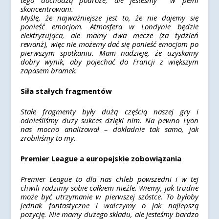
tego dochodzą podróże, ale jesteśmy w pełni
skoncentrowani.
Myślę, że najważniejsze jest to, że nie dajemy się
ponieść emocjom. Atmosfera w Londynie będzie
elektryzująca, ale mamy dwa mecze (za tydzień
rewanż), więc nie możemy dać się ponieść emocjom po
pierwszym spotkaniu. Mam nadzieję, że uzyskamy
dobry wynik, aby pojechać do Francji z większym
zapasem bramek.
Siła stałych fragmentów
Stałe fragmenty były dużą częścią naszej gry i
odnieśliśmy duży sukces dzięki nim. Na pewno Lyon
nas mocno analizował – dokładnie tak samo, jak
zrobiliśmy to my.
Premier League a europejskie zobowiązania
Premier League to dla nas chleb powszedni i w tej
chwili radzimy sobie całkiem nieźle. Wiemy, jak trudne
może być utrzymanie w pierwszej szóstce. To byłoby
jednak fantastyczne i walczymy o jak najlepszą
pozycję. Nie mamy dużego składu, ale jesteśmy bardzo