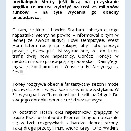
medialnych Młoty jeśli liczą na pozyskanie
Anglika to muszą wyłożyć na stół 25 milionów
funtów – na tyle wycenia go obecny
pracodawca.
O tym, że klub z London Stadium zabiega o tego
napastnika wiemy na pewno – informował o tym w
jednej ze swoich audycji ExWHUemployee. West
Ham latem ruszy na zakupy, aby zabezpieczyć
pozycję „dziewiątki”. Niewykluczone, że do klubu
trafią dwaj nowi napastnicy. Oprócz Toneya w
mediach mocno przewijają się nazwiska – Danny’ego
Ingsa z Southampton i Youssefa En-Nesyriego z
Sevilli.
Toney rozgrywa obecnie fantastyczny sezon i może
pochwalić się – wręcz kosmicznymi statystykami. W
31 występach w Championship strzelił już 24 goli. Do
swojego dorobku dorzucił też dziewięć asyst.
W ostatnich latach kilku napastników grających w
ekipie Pszczół trafiło do Premier League i pokazało
się w tych rozgrywkach z bardzo dobrej strony.
Taką drogę przebyli m.in. Andre Gray, Ollie Watkins