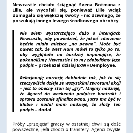
Newcastle chciało ściągnąć Svena Botmana z
Lille, ale wycofali się, ponieważ Lille wciąż
domagało się większej kwoty – nic dziwnego, że
poszukują innego lewego środkowego obrońcy
Nie wiem wystarczająco dużo o intencjach
Newcastle, aby powiedzieć, że jakieś zdarzenie
będzie miało miejsce „na pewno”. Może być
nawet tak, że West Ham mówi to tylko po to,
aby wyglądało na bardziej imponujące, że
pokonaliśmy Newcastle i to my zdobyliśmy jego
podpis
– przekazał dzisiaj ExWHUemployee.
Relacjonuję narrację dokładnie tak, jak to się
rzeczywiście dzieje ze wszystkimi zwrotami akcji
– jest to obecny stan tej „gry”. Miejmy nadzieję,
że Aguerd do weekendu podpisze kontrakt i
sprawa zostanie sfinalizowana. Jutro ma być w
klubie i nadal mam nadzieję, że złoży ten
podpis –
dodał.
Próby „przejęcia” graczy w ostatniej chwili są dość
powszechne, jeśli chodzi o transfery. Agenci zwykle