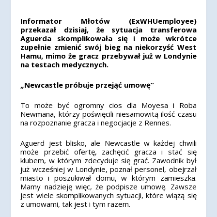
Informator Młotów (ExWHUemployee)
przekazał dzisiaj, że sytuacja transferowa
Aguerda skomplikowała się i może wkrótce
zupełnie zmienić swój bieg na niekorzyść West
Hamu, mimo że gracz przebywał już w Londynie
na testach medycznych.
„Newcastle próbuje przejąć umowę”
To może być ogromny cios dla Moyesa i Roba
Newmana, którzy poświęcili niesamowitą ilość czasu
na rozpoznanie gracza i negocjacje z Rennes.
Aguerd jest blisko, ale Newcastle w każdej chwili
może przebić ofertę, zachęcić gracza i stać się
klubem, w którym zdecyduje się grać. Zawodnik był
już wcześniej w Londynie, poznał personel, obejrzał
miasto i poszukiwał domu, w którym zamieszka.
Mamy nadzieję więc, że podpisze umowę. Zawsze
jest wiele skomplikowanych sytuacji, które wiążą się
z umowami, tak jest i tym razem.