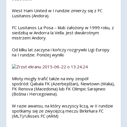
West Ham United w I rundzie zmierzy się z FC
Lusitanos (Andora).
FC Lusitanos La Posa –
klub założony w 1999 roku, z
siedzibą w Andorra la Vella. Jest dwukrotnym
mistrzem Andory.
Od kilku lat zaczyna i kończy rozgrywki Ligi Europy
na I rundzie. Poniżej wyniki:
Młoty mogły trafić także na inny zespół
spośród: Qabala FK (Azerbejdżan), Newtown (Walia),
FK Renova (Macedonia) lub FK Olimpic Sarajewo
(Bośnia i Hercegowina).
W razie awansu, na który wszyscy liczą, w II rundzie
spotkamy się ze zwycięzcą meczu Birkirkara FC
(MLT)/Ulisses FC (ARM)