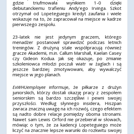
gdzie triufmowała wynikiem 1-0 dzięki
debiutanckiemu trafieniu Andy’ego Irvinga. Szkot
otrzymał od Lopeteguiego kredyt zaufania i wiele
wskazuje na to, że zapracował na miejsce w kadrze
pierwszego zespołu.
23-latek nie jest jedynym graczem, którego
menadżer postanowił sprawdzić podczas letnich
treningów. Z drużyną stale współpracują również
gracze Akademii, m.in. Callum Marshall, Kaelan Casey
czy Gideon Kodua. Jak się okazuje, po zmianie
szkoleniowca młodzi poczuli wiatr w żaglach i są
jeszcze bardziej zmotywowani, aby wywalczyć
miejsce w jego planach.
ExWHUemployee
informuje, że piłkarze z drużyn
juniorskich, którzy dostali okazję pracy z zespołem
seniorskim są bardzo szczęśliwi i pewni swojej
przyszłości. Według słynnego insidera, Hiszpan
zwraca znaczną uwagę na ich rozwój, czego efektem
są nadto dobre relacje pomiędzy oboma stronami.
Nawet sam Lewis Orford nie przebierał w słowach,
mówiąc o tym, że za kadencji Lopeteguiego może
liczyć na znacznie lepsze warunki do rozkwitu swojej