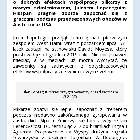
o dobrych efektach współpracy piłkarzy z
nowym szkoleniowcem, Julenem Lopeteguim.
Hiszpan pragnie dobrze zapoznać się z
graczami podczas przedsezonowych obozów w
Austrii oraz USA.
Julen Lopetegui przejął kontrolę nad pierwszym
zespołem West Hamu wraz z początkiem lipca. 57-
latek zastąpił na stanowisku Davida Moyesa, który
piastował je od grudnia 2019 roku. Nie minął nawet
miesiąc, a w mediach już można wyczytać, że
zawodnicy są zachwyceni z dotychczasowych
efektów współpracy ze swoim nowym szefem.
Julen Loptegui, okres przygotowawczy przed sezonem
2024/25
Piłkarze zdążyli się lepiej zapoznać z trenerem
podczas niedawno zakończonego zgrupowania w
austriackich Alpach. Zmierzyli się tam z węgierskim
Ferencvárosi TC, remisując 2-2 po bramkach Ingsa i
Aguerda. Po powrocie na Wyspy drużyna zagrała
towarzysko z lokalnym Dagenham & Redbrigde,