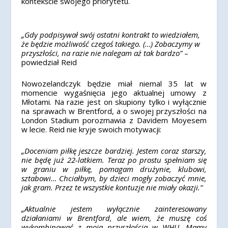
kontekście swojego priorytetu.
„Gdy podpisywał swój ostatni kontrakt to wiedziałem,
że będzie możliwość czegoś takiego. (…) Zobaczymy w
przyszłości, na razie nie nalegam aż tak bardzo”
–
powiedział Reid
Nowozelandczyk będzie miał niemal 35 lat w
momencie wygaśnięcia jego aktualnej umowy z
Młotami. Na razie jest on skupiony tylko i wyłącznie
na sprawach w Brentford, a o swojej przyszłości na
London Stadium porozmawia z Davidem Moyesem
w lecie. Reid nie kryje swoich motywacji:
„Doceniam piłkę jeszcze bardziej. Jestem coraz starszy,
nie będę już 22-latkiem. Teraz po prostu spełniam się
w graniu w piłkę, pomagam drużynie, klubowi,
sztabowi… Chciałbym, by dzieci mogły zobaczyć mnie,
jak gram. Przez te wszystkie kontuzje nie miały okazji.”
„Aktualnie jestem wyłącznie zainteresowany
działaniami w Brentford, ale wiem, że muszę coś
wykombinować z moją przyszłością w WHU. Mamy