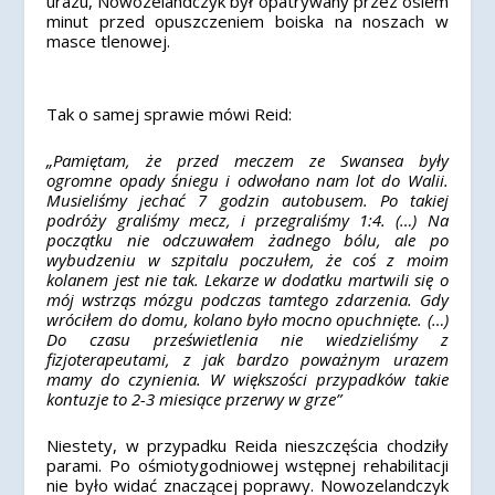
urazu, Nowozelandczyk był opatrywany przez osiem
minut przed opuszczeniem boiska na noszach w
masce tlenowej.
Tak o samej sprawie mówi Reid:
„Pamiętam, że przed meczem ze Swansea były
ogromne opady śniegu i odwołano nam lot do Walii.
Musieliśmy jechać 7 godzin autobusem. Po takiej
podróży graliśmy mecz, i przegraliśmy 1:4. (…) Na
początku nie odczuwałem żadnego bólu, ale po
wybudzeniu w szpitalu poczułem, że coś z moim
kolanem jest nie tak. Lekarze w dodatku martwili się o
mój wstrząs mózgu podczas tamtego zdarzenia. Gdy
wróciłem do domu, kolano było mocno opuchnięte. (…)
Do czasu prześwietlenia nie wiedzieliśmy z
fizjoterapeutami, z jak bardzo poważnym urazem
mamy do czynienia. W większości przypadków takie
kontuzje to 2-3 miesiące przerwy w grze”
Niestety, w przypadku Reida nieszczęścia chodziły
parami. Po ośmiotygodniowej wstępnej rehabilitacji
nie było widać znaczącej poprawy. Nowozelandczyk