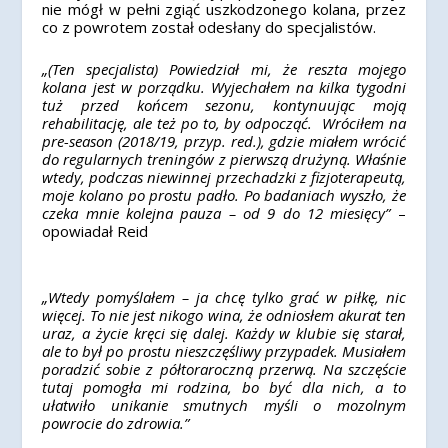
nie mógł w pełni zgiąć uszkodzonego kolana, przez
co z powrotem został odesłany do specjalistów.
„(Ten specjalista) Powiedział mi, że reszta mojego
kolana jest w porządku. Wyjechałem na kilka tygodni
tuż przed końcem sezonu, kontynuując moją
rehabilitację, ale też po to, by odpocząć. Wróciłem na
pre-season (2018/19, przyp. red.), gdzie miałem wrócić
do regularnych treningów z pierwszą drużyną. Właśnie
wtedy, podczas niewinnej przechadzki z fizjoterapeutą,
moje kolano po prostu padło. Po badaniach wyszło, że
czeka mnie kolejna pauza – od 9 do 12 miesięcy”
–
opowiadał Reid
„Wtedy pomyślałem – ja chcę tylko grać w piłkę, nic
więcej. To nie jest nikogo wina, że odniosłem akurat ten
uraz, a życie kręci się dalej. Każdy w klubie się starał,
ale to był po prostu nieszczęśliwy przypadek. Musiałem
poradzić sobie z półtoraroczną przerwą. Na szczęście
tutaj pomogła mi rodzina, bo być dla nich, a to
ułatwiło unikanie smutnych myśli o mozolnym
powrocie do zdrowia.”