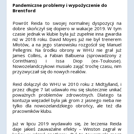
Pandemiczne problemy i wypożyczenie do
Brentford
Powrót Reida to swojej normalnej dyspozycji na
dobre skończył się dopiero w wakacje 2019. W tym
czasie jednak w klubie była już zupełnie inna gwardia
niż w 2018 roku. David Moyes już nie był trenerem
Młotów, a na jego stanowisku rozgościł się Manuel
Pellegrini. Na środku obrony w WHU nie grał już
James Collins, a Fabian Balbuena (sprowadzony z
Corinthians) i Issa Diop (ex-Toulouse).
Nowozelandczykowi musiało zająć trochę czasu, nim
przyzwyczaił się do nowych realiów.
Reid dołączył do WHU w 2010 roku z Midtjylland, i
przez długie 7 lat udawało mu się skutecznie unikać
poważnych problemów zdrowotnych. Dlatego ta
kontuzja więzadeł była jak grom z jasnego nieba nie
tylko dla nowozelandzkiego obrońcy, ale też dla
pracowników klubu.
Już w lipcu 2019 wydawało się, że leczenia Reida
daje jakieś zauważalne efekty – Winston zagrał w