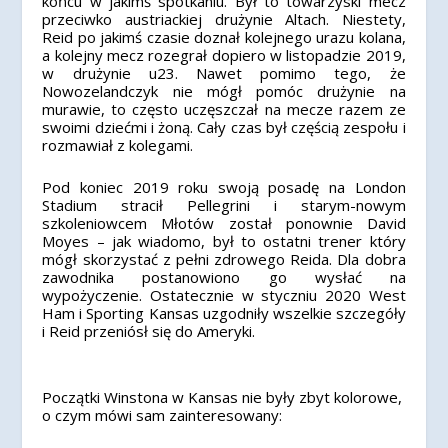
końcu w jakimś spotkaniu. Był to towarzyski mecz
przeciwko austriackiej drużynie Altach. Niestety,
Reid po jakimś czasie doznał kolejnego urazu kolana,
a kolejny mecz rozegrał dopiero w listopadzie 2019,
w drużynie u23. Nawet pomimo tego, że
Nowozelandczyk nie mógł pomóc drużynie na
murawie, to często uczęszczał na mecze razem ze
swoimi dziećmi i żoną. Cały czas był częścią zespołu i
rozmawiał z kolegami.
Pod koniec 2019 roku swoją posadę na London
Stadium stracił Pellegrini i starym-nowym
szkoleniowcem Młotów został ponownie David
Moyes – jak wiadomo, był to ostatni trener który
mógł skorzystać z pełni zdrowego Reida. Dla dobra
zawodnika postanowiono go wysłać na
wypożyczenie. Ostatecznie w styczniu 2020 West
Ham i Sporting Kansas uzgodniły wszelkie szczegóły
i Reid przeniósł się do Ameryki.
Początki Winstona w Kansas nie były zbyt kolorowe,
o czym mówi sam zainteresowany: