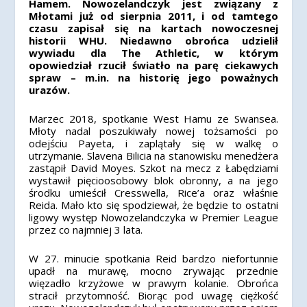
Hamem. Nowozelandczyk jest związany z
Młotami już od sierpnia 2011, i od tamtego
czasu zapisał się na kartach nowoczesnej
historii WHU. Niedawno obrońca udzielił
wywiadu dla The Athletic, w którym
opowiedział rzucił światło na parę ciekawych
spraw – m.in. na historię jego poważnych
urazów.
Marzec 2018, spotkanie West Hamu ze Swansea.
Młoty nadal poszukiwały nowej tożsamości po
odejściu Payeta, i zaplątały się w walkę o
utrzymanie. Slavena Bilicia na stanowisku menedżera
zastąpił David Moyes. Szkot na mecz z Łabędziami
wystawił pięcioosobowy blok obronny, a na jego
środku umieścił Cresswella, Rice’a oraz właśnie
Reida. Mało kto się spodziewał, że będzie to ostatni
ligowy występ Nowozelandczyka w Premier League
przez co najmniej 3 lata.
W 27. minucie spotkania Reid bardzo niefortunnie
upadł na murawę, mocno zrywając przednie
więzadło krzyżowe w prawym kolanie. Obrońca
stracił przytomność. Biorąc pod uwagę ciężkość