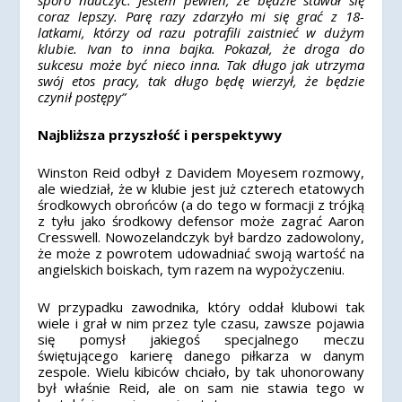
sporo nauczyć. Jestem pewien, że będzie stawał się
coraz lepszy. Parę razy zdarzyło mi się grać z 18-
latkami, którzy od razu potrafili zaistnieć w dużym
klubie. Ivan to inna bajka. Pokazał, że droga do
sukcesu może być nieco inna. Tak długo jak utrzyma
swój etos pracy, tak długo będę wierzył, że będzie
czynił postępy”
Najbliższa przyszłość i perspektywy
Winston Reid odbył z Davidem Moyesem rozmowy,
ale wiedział, że w klubie jest już czterech etatowych
środkowych obrońców (a do tego w formacji z trójką
z tyłu jako środkowy defensor może zagrać Aaron
Cresswell. Nowozelandczyk był bardzo zadowolony,
że może z powrotem udowadniać swoją wartość na
angielskich boiskach, tym razem na wypożyczeniu.
W przypadku zawodnika, który oddał klubowi tak
wiele i grał w nim przez tyle czasu, zawsze pojawia
się pomysł jakiegoś specjalnego meczu
świętującego karierę danego piłkarza w danym
zespole. Wielu kibiców chciało, by tak uhonorowany
był właśnie Reid, ale on sam nie stawia tego w