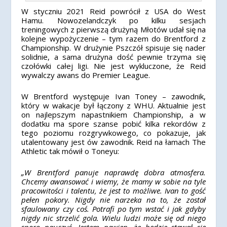
W styczniu 2021 Reid powrócił z USA do West
Hamu. Nowozelandczyk po kilku sesjach
treningowych z pierwszą drużyną Młotów udał się na
kolejne wypożyczenie – tym razem do Brentford z
Championship. W drużynie Pszczół spisuje się nader
solidnie, a sama drużyna dość pewnie trzyma się
czołówki całej ligi. Nie jest wykluczone, że Reid
wywalczy awans do Premier League.
W Brentford występuje Ivan Toney – zawodnik,
który w wakacje był łączony z WHU. Aktualnie jest
on najlepszym napastnikiem Championship, a w
dodatku ma spore szanse pobić kilka rekordów z
tego poziomu rozgrywkowego, co pokazuje, jak
utalentowany jest ów zawodnik. Reid na łamach The
Athletic tak mówił o Toneyu:
„W Brentford panuje naprawdę dobra atmosfera.
Chcemy awansować i wiemy, że mamy w sobie na tyle
pracowitości i talentu, że jest to możliwe. Ivan to gość
pełen pokory. Nigdy nie narzeka na to, że został
sfaulowany czy coś. Potrafi po tym wstać i jak gdyby
nigdy nic strzelić gola. Wielu ludzi może się od niego