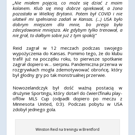
„Nie miałem pojęcia, co może się dziać z moim
kolanem. Klub się mną dobrze opiekował, a żona
pozostała w Wielkiej Brytanii. Potem był COVID i nie
ułatwił mi spełniania zadań w Kansas. (…) USA było
dobrym miejscem dla mnie, bo presja była
zdecydowanie mniejsza. Ale gdybym tylko trenował, a
nie grał, to dałbym sobie już z tym spokój”
Reid zagrał w 12 meczach podczas swojego
wypożyczenia do Kansas. Pomimo tego, że do klubu
trafił już na początku roku, to pierwsze spotkanie
zagrał dopiero w… sierpniu. Pandemiczna przerwa w
rozgrywkach mogła zdemotywować obrońcę, który
był głodny gry po tak monstrualnej przerwie.
Nowozelandczyk był dość ważną postacią w
drużynie Sportingu, który dotarł do ćwierćfinału play-
offów MLS Cup (odpadli dopiero po meczu z
Minnesota United, 0:3). Podczas pobytu w USA
zdobył jednego gola.
Winston Reid na treningu w Brentford