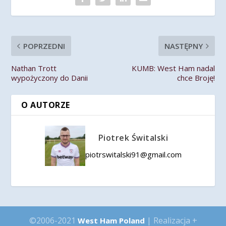
POPRZEDNI
NASTĘPNY
Nathan Trott
KUMB: West Ham nadal
wypożyczony do Danii
chce Broję!
O AUTORZE
Piotrek Świtalski
piotrswitalski91@gmail.com
©2006-2021
| Realizacja +
West Ham Poland