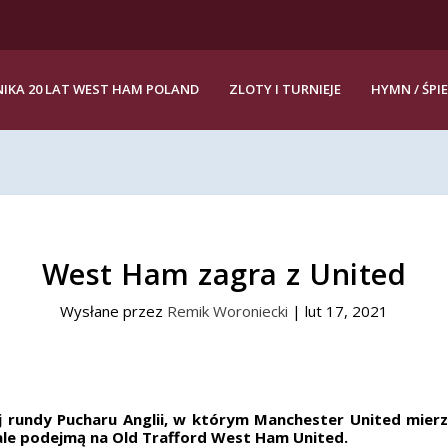
IKA 20 LAT WEST HAM POLAND
ZLOTY I TURNIEJE
HYMN / ŚPI
West Ham zagra z United
Wysłane przez
Remik Woroniecki
|
lut 17, 2021
j rundy Pucharu Anglii, w którym Manchester United mierz
nale podejmą na Old Trafford West Ham United.