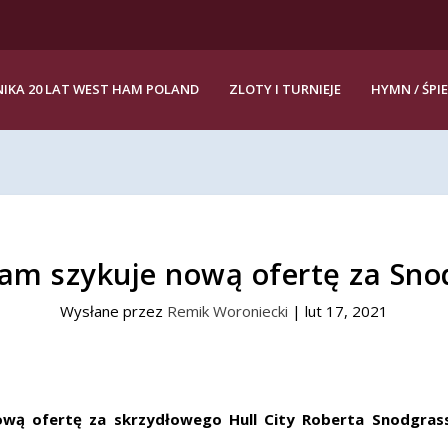
IKA 20 LAT WEST HAM POLAND
ZLOTY I TURNIEJE
HYMN / ŚPI
am szykuje nową ofertę za Sno
Wysłane przez
Remik Woroniecki
|
lut 17, 2021
wą ofertę za skrzydłowego Hull City Roberta Snodgras