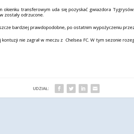
m okienku transferowym uda się pozyskać gwiazdora Tygrysów, 
ów zostały odrzucone.
eszcze bardziej prawdopodobne, po ostatnim wypożyczeniu przez H
kontuzji nie zagrał w meczu z Chelsea FC. W tym sezonie rozegr
UDZIAŁ: