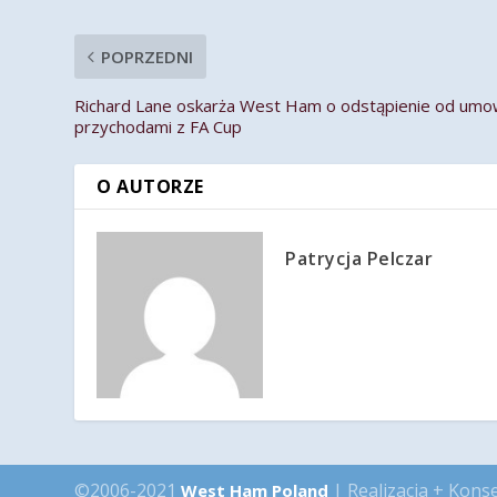
POPRZEDNI
Richard Lane oskarża West Ham o odstąpienie od umowy
przychodami z FA Cup
O AUTORZE
Patrycja Pelczar
©2006-2021
| Realizacja + Kons
West Ham Poland