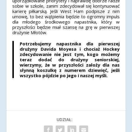
uporządkowane priorytety i naprawdę dobrze radził
sobie w szkole, zanim zdecydował się kontynuować
karierę piłkarską. Jeśli West Ham podpisze z nim
umowę, to bez wątpienia będzie to ogromny impuls
dla młodego środkowego napastnika, który w
przyszłości będzie miał szansę na grę w pierwszej
drużynie Młotów.
Potrzebujemy napastnika dla pierwszej
drużyny Davida Moyesa i chociaż Hockey
zdecydowanie nie jest tym, kogo możemy
teraz dodać do drużyny seniorskiej,
wierzymy, że w przyszłości założy dla nas
słynną koszulkę z numerem dziewięć, jeśli
wszystko pójdzie po jego i naszej myśli.
UDZIAŁ: