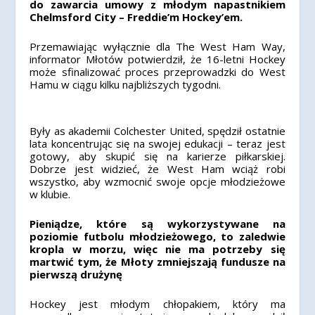
do zawarcia umowy z młodym napastnikiem
Chelmsford City – Freddie’m Hockey’em.
Przemawiając wyłącznie dla The West Ham Way,
informator Młotów potwierdził, że 16-letni Hockey
może sfinalizować proces przeprowadzki do West
Hamu w ciągu kilku najbliższych tygodni.
Były as akademii Colchester United, spędził ostatnie
lata koncentrując się na swojej edukacji – teraz jest
gotowy, aby skupić się na karierze piłkarskiej.
Dobrze jest widzieć, że West Ham wciąż robi
wszystko, aby wzmocnić swoje opcje młodzieżowe
w klubie.
Pieniądze, które są wykorzystywane na
poziomie futbolu młodzieżowego, to zaledwie
kropla w morzu, więc nie ma potrzeby się
martwić tym, że Młoty zmniejszają fundusze na
pierwszą drużynę
Hockey jest młodym chłopakiem, który ma