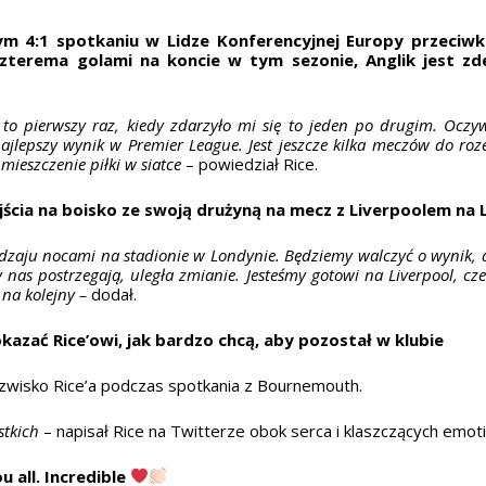
ym 4:1 spotkaniu w Lidze Konferencyjnej Europy przeciw
Z czterema golami na koncie w tym sezonie, Anglik jest 
to pierwszy raz, kiedy zdarzyło mi się to jeden po drugim. Oczyw
 najlepszy wynik w Premier League. Jest jeszcze kilka meczów do r
mieszczenie piłki w siatce
– powiedział Rice.
ścia na boisko ze swoją drużyną na mecz z Liverpoolem na
odzaju nocami na stadionie w Londynie. Będziemy walczyć o wynik, 
y nas postrzegają, uległa zmianie. Jesteśmy gotowi na Liverpool, c
 na kolejny –
dodał.
kazać Rice’owi, jak bardzo chcą, aby pozostał w klubie
zwisko Rice’a podczas spotkania z Bournemouth.
stkich
– napisał Rice na Twitterze obok serca i klaszczących emo
 all. Incredible