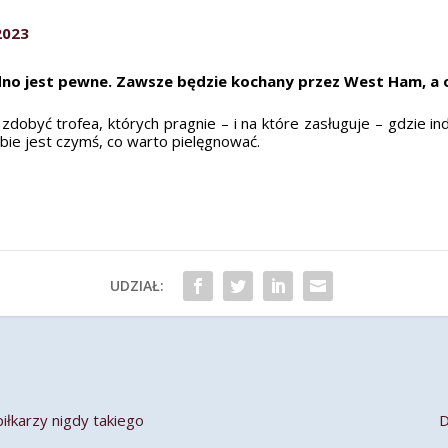
 2023
jedno jest pewne. Zawsze będzie kochany przez West Ham, a
dobyć trofea, których pragnie – i na które zasługuje – gdzie indz
bie jest czymś, co warto pielęgnować.
UDZIAŁ:
piłkarzy nigdy takiego
D