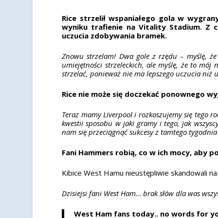
Rice strzelił wspaniałego gola w wygran
wyniku trafienie na Vitality Stadium. 
uczucia zdobywania bramek.
Znowu strzelam! Dwa gole z rzędu – myślę, że 
umiejętności strzeleckich, ale myślę, że to mój
strzelać, ponieważ nie ma lepszego uczucia niż u
Rice nie może się doczekać ponownego wyj
Teraz mamy Liverpool i rozkoszujemy się tego r
kwestii sposobu w jaki gramy i tego, jak wszysc
nam się przeciągnąć sukcesy z tamtego tygodnia
Fani Hammers robią, co w ich mocy, aby po
Kibice West Hamu nieustępliwie skandowali na
Dzisiejsi fani West Ham… brak słów dla was wszy
West Ham fans today.. no words for you