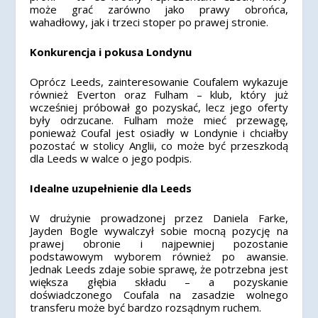
może grać zarówno jako prawy obrońca,
wahadłowy, jak i trzeci stoper po prawej stronie.
Konkurencja i pokusa Londynu
Oprócz Leeds, zainteresowanie Coufalem wykazuje
również Everton oraz Fulham – klub, który już
wcześniej próbował go pozyskać, lecz jego oferty
były odrzucane. Fulham może mieć przewagę,
ponieważ Coufal jest osiadły w Londynie i chciałby
pozostać w stolicy Anglii, co może być przeszkodą
dla Leeds w walce o jego podpis.
Idealne uzupełnienie dla Leeds
W drużynie prowadzonej przez Daniela Farke,
Jayden Bogle wywalczył sobie mocną pozycję na
prawej obronie i najpewniej pozostanie
podstawowym wyborem również po awansie.
Jednak Leeds zdaje sobie sprawę, że potrzebna jest
większa głębia składu – a pozyskanie
doświadczonego Coufala na zasadzie wolnego
transferu może być bardzo rozsądnym ruchem.