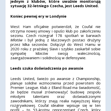
jednym z klubów, które uważnie monitorują
sytuację 32-letniego Czecha, jest Leeds United.
Koniec pewnej ery w Londynie
West Ham oficjalnie potwierdził, że Coufal nie
otrzyma nowej umowy i opuści klub po zakończeniu
sezonu. Czech rozegrał 178 spotkań w barwach
Młotów
i był jedną z kluczowych postaci drużyny
przez kilka sezonów. Dołączył do West Hamu w
2020 roku z prażskiej Slavii i szybko zaskarbił sobie
sympatię kibiców swoją walecznością,
zaangażowaniem i solidnością w defensywie.
Leeds szuka doświadczenia po awansie
Leeds United, świeżo po awansie z Championship,
planuje solidne wzmocnienia przed powrotem do
Premier League. Klub z Elland Road ma świadomość,
że będzie musiał zrównoważyć budowę zespołu
młodymi talentami oraz doświadczonymi
zawodnikami, którzy znają realia najwyższej klasy
rozgrywkowej. Coufal idealnie wpisuje się w ten
profil – to 53-krotny reprezentant Czech, który