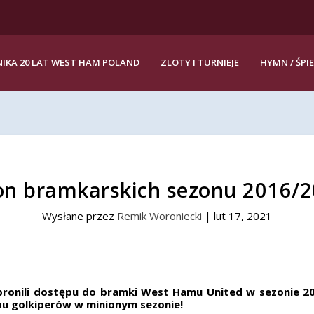
IKA 20 LAT WEST HAM POLAND
ZLOTY I TURNIEJE
HYMN / ŚPI
on bramkarskich sezonu 2016/2
Wysłane przez
Remik Woroniecki
|
lut 17, 2021
bronili dostępu do bramki West Hamu United w sezonie 2
obu golkiperów w minionym sezonie!