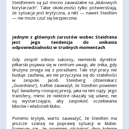
Steidtenem są już mocno zauważalne na „klubowych
korytarzach”. Takie okoliczności tylko potwierdzają,
że sytuacja jest krytyczna, a nikt — nawet Steidten
— nie może czuć się bezpiecznie.
Jednym z głównych zarzutów wobec Steidtena
jest jego tendencja do unikania
odpowiedzialności w trudnych momentach
Gdy zespół odnosi sukcesy, niemiecki dyrektor
piłkarski pojawia się w centrum uwagi, ale znika, gdy
drużyna zmaga się z porażkami. Taki styl pracy nie
buduje zaufania, ani nie przyczynia się do stabilności
w zespole. Jacob Steinberg (dziennikarz
„Guardiana”)
, trafnie zauważył, że Steidten powinien
być świadomy rosnącej presji, jaka na nim ciąży. Jego
transfery, mimo że niektóre okazały się udane, nie
są wystarczające, aby zaspokoić oczekiwania
kibiców i właścicieli klubu.
Pomimo krytyki, warto zauważyć, że Steidten ma
jeszcze szansę na poprawę sytuacji w klubie.
Sugeruje się, że powinien otrzymać dwa kolejne