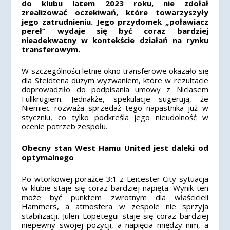
do klubu latem 2023 roku, nie zdołał
zrealizować oczekiwań, które towarzyszyły
jego zatrudnieniu. Jego przydomek „poławiacz
pereł” wydaje się być coraz bardziej
nieadekwatny w kontekście działań na rynku
transferowym.
W szczególności letnie okno transferowe okazało się
dla Steidtena dużym wyzwaniem, które w rezultacie
doprowadziło do podpisania umowy z Niclasem
Fullkrugiem. Jednakże, spekulacje sugerują, że
Niemiec rozważa sprzedaż tego napastnika już w
styczniu, co tylko podkreśla jego nieudolność w
ocenie potrzeb zespołu.
Obecny stan West Hamu United jest daleki od
optymalnego
Po wtorkowej porażce 3:1 z Leicester City sytuacja
w klubie staje się coraz bardziej napięta. Wynik ten
może być punktem zwrotnym dla właścicieli
Hammers, a atmosfera w zespole nie sprzyja
stabilizacji. Julen Lopetegui staje się coraz bardziej
niepewny swojej pozycji, a napięcia między nim, a