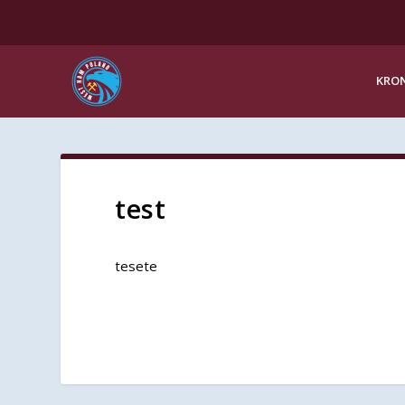
KRON
test
tesete