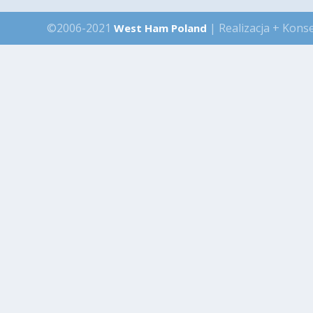
©2006-2021
| Realizacja + Kons
West Ham Poland