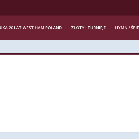
IKA 20 LAT WEST HAM POLAND
ZLOTY I TURNIEJE
HYMN / ŚPI