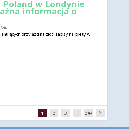
 Poland w Londynie
ważna informacja o
|
8
nujących przyjazd na zlot: zapisy na bilety w
1
2
3
...
244
0