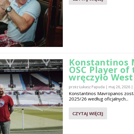
Konstantinos 
OSC Player of
wręczyło Wes
przez
Łukasz Papuda
|
maj 26, 2026
|
Konstantinos Mavropanos zost
2025/26 według oficjalnych...
CZYTAJ WIĘCEJ