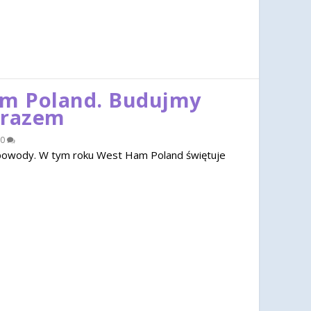
am Poland. Budujmy
 razem
0
u powody. W tym roku West Ham Poland świętuje