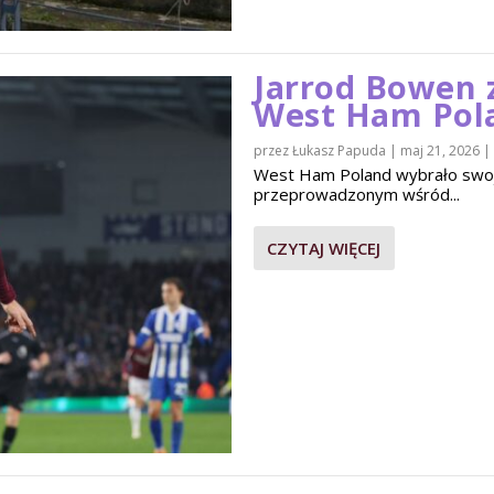
Jarrod Bowen 
West Ham Pol
przez
Łukasz Papuda
|
maj 21, 2026
|
West Ham Poland wybrało swo
przeprowadzonym wśród...
CZYTAJ WIĘCEJ