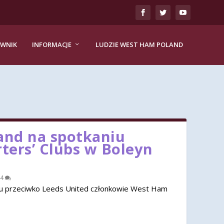
EWNIK
INFORMACJE
LUDZIE WEST HAM POLAND
nd na spotkaniu
rters’ Clubs w Boleyn
4
u przeciwko Leeds United członkowie West Ham