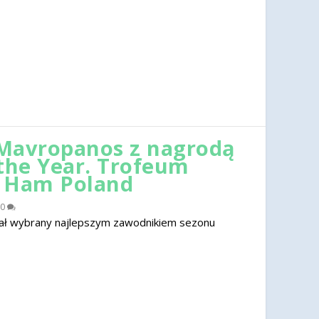
Mavropanos z nagrodą
 the Year. Trofeum
t Ham Poland
0
ał wybrany najlepszym zawodnikiem sezonu