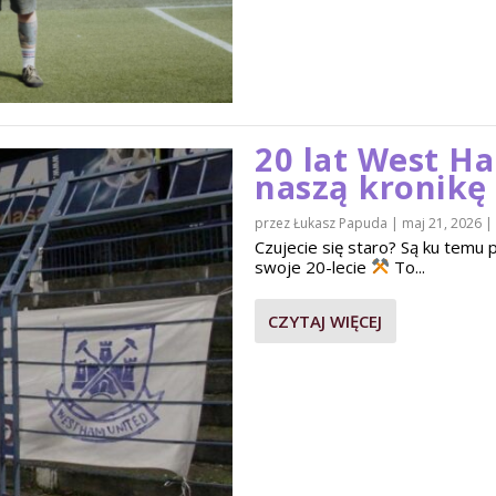
20 lat West H
naszą kronikę
przez
Łukasz Papuda
|
maj 21, 2026
|
Czujecie się staro? Są ku tem
swoje 20-lecie
To...
CZYTAJ WIĘCEJ