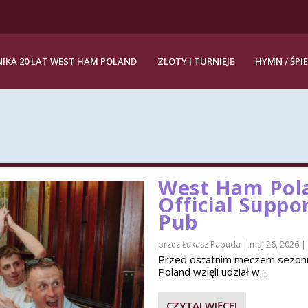
IKA 20 LAT WEST HAM POLAND
ZLOTY I TURNIEJE
HYMN / ŚPI
West Ham Pola
Official Suppo
Pub
przez
Łukasz Papuda
|
maj 26, 2026
|
Przed ostatnim meczem sezon
Poland wzięli udział w...
CZYTAJ WIĘCEJ