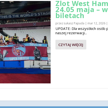
Zlot West Ham
24.05 maja – 
biletach
przez
Łukasz Papuda
|
mar 12, 2026
UPDATE: Dla wszystkich osób pla
naszej rezerwacji...
CZYTAJ WIĘCEJ