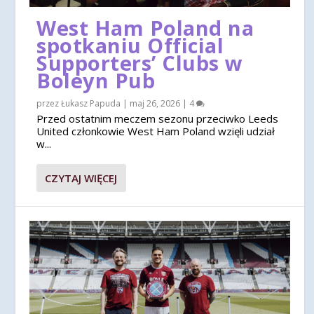
West Ham Poland na
spotkaniu Official
Supporters’ Clubs w
Boleyn Pub
przez
Łukasz Papuda
|
maj 26, 2026
|
4
Przed ostatnim meczem sezonu przeciwko Leeds
United członkowie West Ham Poland wzięli udział
w...
CZYTAJ WIĘCEJ