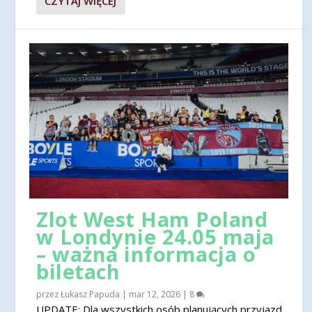
CZYTAJ WIĘCEJ
Zlot West Ham Poland
w Londynie 24.05 maja
– ważna informacja o
biletach
przez
Łukasz Papuda
|
mar 12, 2026
|
8
UPDATE: Dla wszystkich osób planujących przyjazd