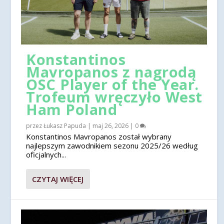
Konstantinos
Mavropanos z nagrodą
OSC Player of the Year.
Trofeum wręczyło West
Ham Poland
przez
Łukasz Papuda
|
maj 26, 2026
|
0
Konstantinos Mavropanos został wybrany
najlepszym zawodnikiem sezonu 2025/26 według
oficjalnych...
CZYTAJ WIĘCEJ