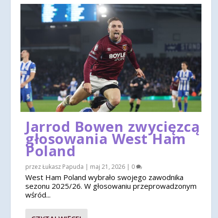
Jarrod Bowen zwycięzcą
głosowania West Ham
Poland
przez
Łukasz Papuda
|
maj 21, 2026
|
0
West Ham Poland wybrało swojego zawodnika
sezonu 2025/26. W głosowaniu przeprowadzonym
wśród...