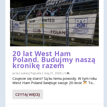
20 lat West Ham
Poland. Budujmy naszą
kronikę razem
przez
Łukasz Papuda
|
maj 21, 2026
|
0
Czujecie się staro? Są ku temu powody. W tym roku
West Ham Poland świętuje swoje 20-lecie
To...
CZYTAJ WIĘCEJ