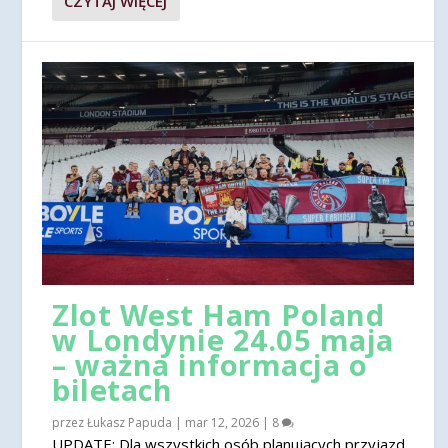
CZYTAJ WIĘCEJ
Zlot West Ham Poland
w Londynie 24.05 maja
– ważna informacja o
biletach
przez
Łukasz Papuda
|
mar 12, 2026
|
8
UPDATE: Dla wszystkich osób planujących przyjazd