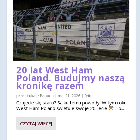
20 lat West Ham
Poland. Budujmy naszą
kronikę razem
przez
Łukasz Papuda
|
maj 21, 2026
|
0
Czujecie się staro? Są ku temu powody. W tym roku
West Ham Poland świętuje swoje 20-lecie
To...
CZYTAJ WIĘCEJ