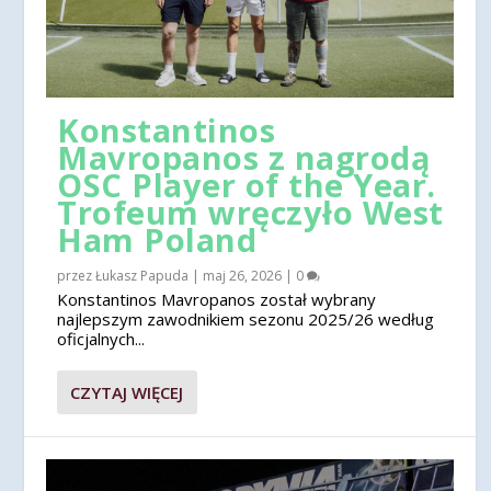
Konstantinos
Mavropanos z nagrodą
OSC Player of the Year.
Trofeum wręczyło West
Ham Poland
przez
Łukasz Papuda
|
maj 26, 2026
|
0
Konstantinos Mavropanos został wybrany
najlepszym zawodnikiem sezonu 2025/26 według
oficjalnych...
CZYTAJ WIĘCEJ