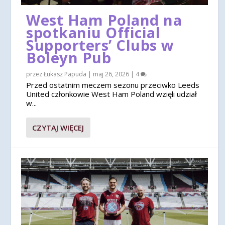
West Ham Poland na
spotkaniu Official
Supporters’ Clubs w
Boleyn Pub
przez
Łukasz Papuda
|
maj 26, 2026
|
4
Przed ostatnim meczem sezonu przeciwko Leeds
United członkowie West Ham Poland wzięli udział
w...
CZYTAJ WIĘCEJ