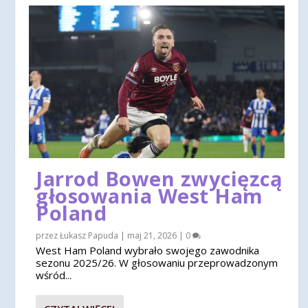
Jarrod Bowen zwycięzcą
głosowania West Ham
Poland
przez
Łukasz Papuda
|
maj 21, 2026
|
0
West Ham Poland wybrało swojego zawodnika
sezonu 2025/26. W głosowaniu przeprowadzonym
wśród...