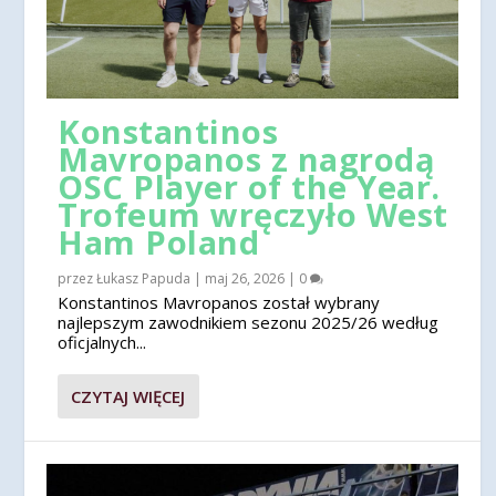
Konstantinos
Mavropanos z nagrodą
OSC Player of the Year.
Trofeum wręczyło West
Ham Poland
przez
Łukasz Papuda
|
maj 26, 2026
|
0
Konstantinos Mavropanos został wybrany
najlepszym zawodnikiem sezonu 2025/26 według
oficjalnych...
CZYTAJ WIĘCEJ