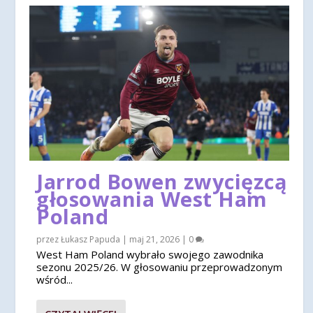
Jarrod Bowen zwycięzcą
głosowania West Ham
Poland
przez
Łukasz Papuda
|
maj 21, 2026
|
0
West Ham Poland wybrało swojego zawodnika
sezonu 2025/26. W głosowaniu przeprowadzonym
wśród...