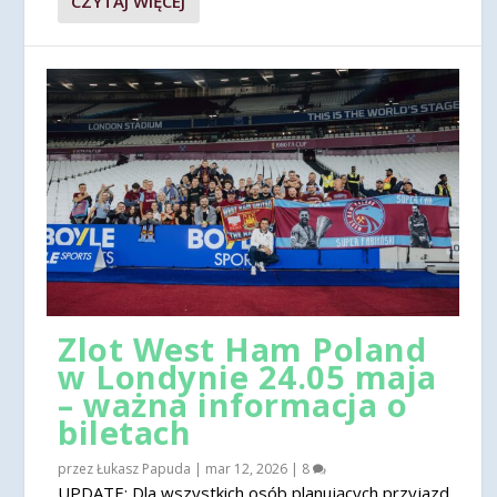
CZYTAJ WIĘCEJ
Zlot West Ham Poland
w Londynie 24.05 maja
– ważna informacja o
biletach
przez
Łukasz Papuda
|
mar 12, 2026
|
8
UPDATE: Dla wszystkich osób planujących przyjazd