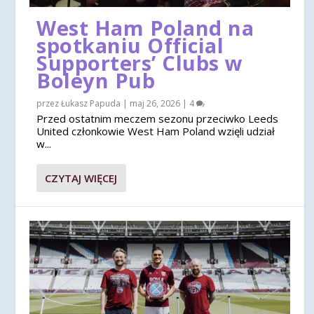
West Ham Poland na
spotkaniu Official
Supporters’ Clubs w
Boleyn Pub
przez
Łukasz Papuda
|
maj 26, 2026
|
4
Przed ostatnim meczem sezonu przeciwko Leeds
United członkowie West Ham Poland wzięli udział
w...
CZYTAJ WIĘCEJ