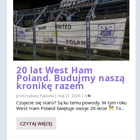
20 lat West Ham
Poland. Budujmy naszą
kronikę razem
przez
Łukasz Papuda
|
maj 21, 2026
|
0
Czujecie się staro? Są ku temu powody. W tym roku
West Ham Poland świętuje swoje 20-lecie
To...
CZYTAJ WIĘCEJ