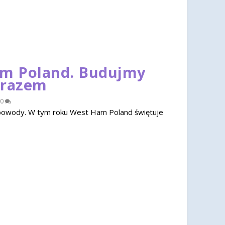
am Poland. Budujmy
 razem
0
u powody. W tym roku West Ham Poland świętuje