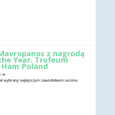
Mavropanos z nagrodą
 the Year. Trofeum
t Ham Poland
0
ał wybrany najlepszym zawodnikiem sezonu