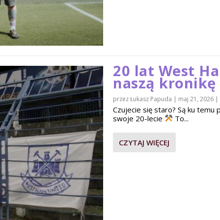
20 lat West H
naszą kronikę
przez
Łukasz Papuda
|
maj 21, 2026
|
Czujecie się staro? Są ku tem
swoje 20-lecie
To...
CZYTAJ WIĘCEJ