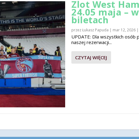
Zlot West Ham
24.05 maja – 
biletach
przez
Łukasz Papuda
|
mar 12, 2026
UPDATE: Dla wszystkich osób pla
naszej rezerwacji...
CZYTAJ WIĘCEJ