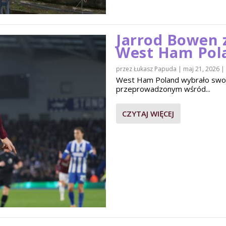
Jarrod Bowen 
West Ham Pol
przez
Łukasz Papuda
|
maj 21, 2026
|
West Ham Poland wybrało swo
przeprowadzonym wśród...
CZYTAJ WIĘCEJ