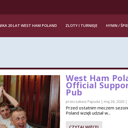
IKA 20 LAT WEST HAM POLAND
ZLOTY I TURNIEJE
HYMN / ŚPI
West Ham Pola
Official Suppo
Pub
przez
Łukasz Papuda
|
maj 26, 2026
|
Przed ostatnim meczem sezon
Poland wzięli udział w...
CZYTAJ WIĘCEJ