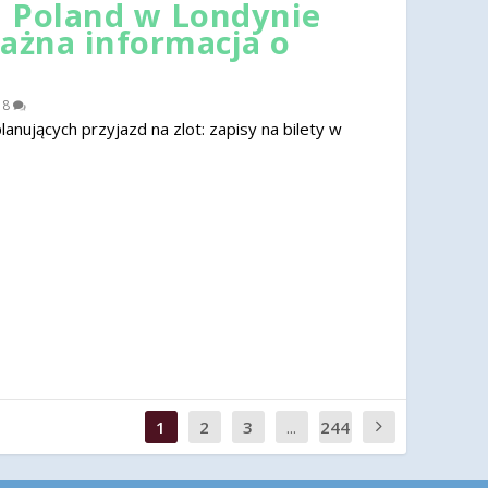
 Poland w Londynie
ważna informacja o
|
8
nujących przyjazd na zlot: zapisy na bilety w
1
2
3
...
244
0