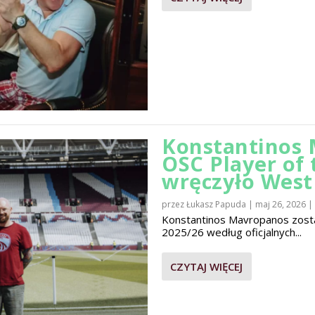
Konstantinos 
OSC Player of
wręczyło Wes
przez
Łukasz Papuda
|
maj 26, 2026
|
Konstantinos Mavropanos zost
2025/26 według oficjalnych...
CZYTAJ WIĘCEJ