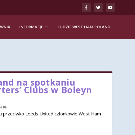
EWNIK
INFORMACJE
LUDZIE WEST HAM POLAND
nd na spotkaniu
rters’ Clubs w Boleyn
4
u przeciwko Leeds United członkowie West Ham