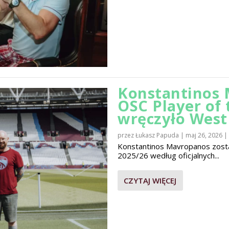
Konstantinos 
OSC Player of
wręczyło Wes
przez
Łukasz Papuda
|
maj 26, 2026
|
Konstantinos Mavropanos zost
2025/26 według oficjalnych...
CZYTAJ WIĘCEJ