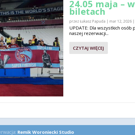
24.05 maja – 
biletach
przez
Łukasz Papuda
|
mar 12, 2026
UPDATE: Dla wszystkich osób pla
naszej rezerwacji...
CZYTAJ WIĘCEJ
erwacja:
Remik Woroniecki Studio