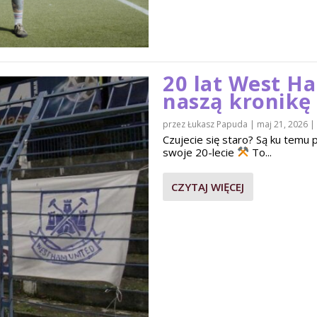
20 lat West H
naszą kronikę
przez
Łukasz Papuda
|
maj 21, 2026
|
Czujecie się staro? Są ku tem
swoje 20-lecie
To...
CZYTAJ WIĘCEJ