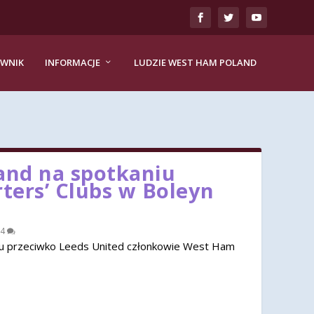
EWNIK
INFORMACJE
LUDZIE WEST HAM POLAND
nd na spotkaniu
rters’ Clubs w Boleyn
4
u przeciwko Leeds United członkowie West Ham