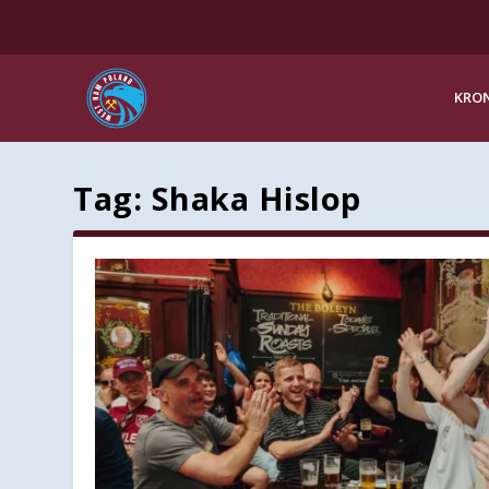
KRON
Tag:
Shaka Hislop