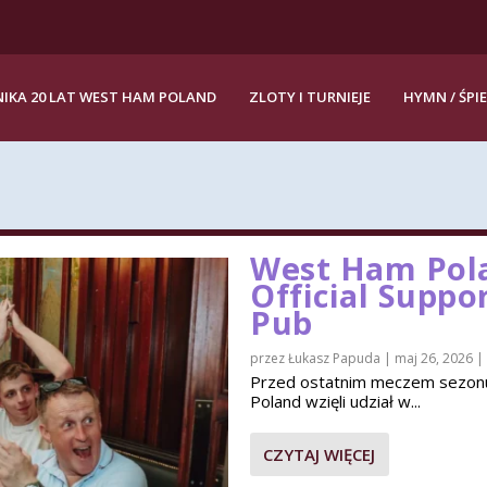
IKA 20 LAT WEST HAM POLAND
ZLOTY I TURNIEJE
HYMN / ŚPI
West Ham Pola
Official Suppo
Pub
przez
Łukasz Papuda
|
maj 26, 2026
|
Przed ostatnim meczem sezon
Poland wzięli udział w...
CZYTAJ WIĘCEJ