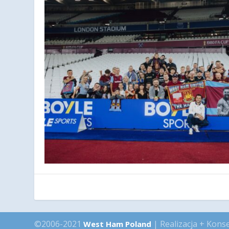
©2006-2021
| Realizacja + Kons
West Ham Poland