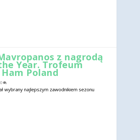
Mavropanos z nagrodą
 the Year. Trofeum
t Ham Poland
0
ał wybrany najlepszym zawodnikiem sezonu