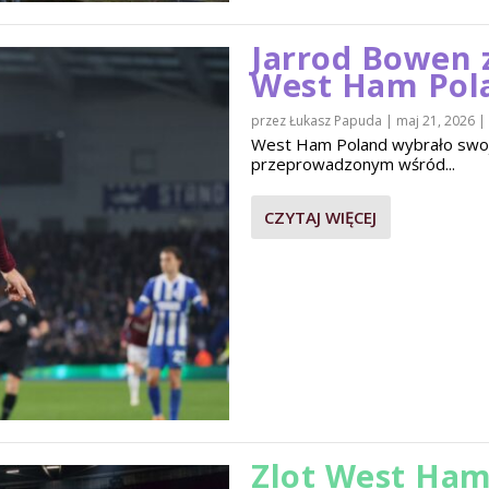
Jarrod Bowen 
West Ham Pol
przez
Łukasz Papuda
|
maj 21, 2026
|
West Ham Poland wybrało swo
przeprowadzonym wśród...
CZYTAJ WIĘCEJ
Zlot West Ham