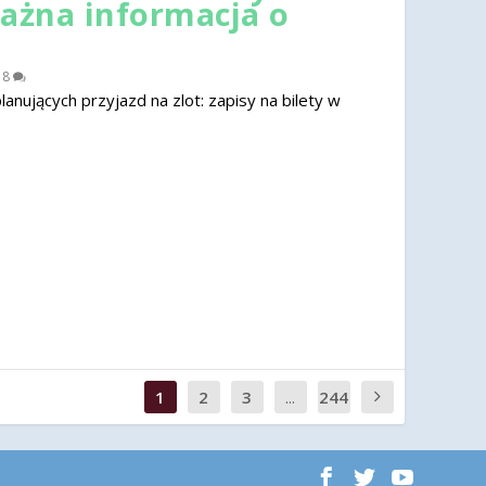
ważna informacja o
|
8
nujących przyjazd na zlot: zapisy na bilety w
1
2
3
...
244
0