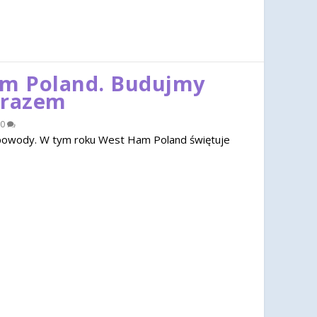
am Poland. Budujmy
 razem
0
u powody. W tym roku West Ham Poland świętuje