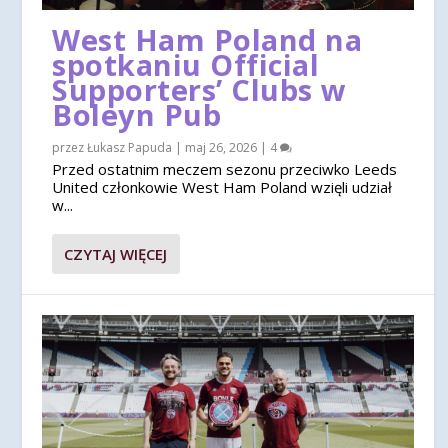
West Ham Poland na
spotkaniu Official
Supporters’ Clubs w
Boleyn Pub
przez
Łukasz Papuda
|
maj 26, 2026
|
4
Przed ostatnim meczem sezonu przeciwko Leeds
United członkowie West Ham Poland wzięli udział
w...
CZYTAJ WIĘCEJ