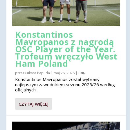
Konstantinos
Mavropanos z nagrodą
OSC Player of the Year.
Trofeum wręczyło West
Ham Poland
przez
Łukasz Papuda
|
maj 26, 2026
|
0
Konstantinos Mavropanos został wybrany
najlepszym zawodnikiem sezonu 2025/26 według
oficjalnych...
CZYTAJ WIĘCEJ