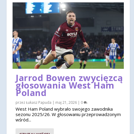
Jarrod Bowen zwycięzcą
głosowania West Ham
Poland
przez
Łukasz Papuda
|
maj 21, 2026
|
0
West Ham Poland wybrało swojego zawodnika
sezonu 2025/26. W głosowaniu przeprowadzonym
wśród...