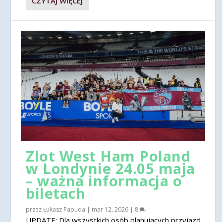
CZYTAJ WIĘCEJ
Zlot West Ham Poland
w Londynie 24.05 maja
– ważna informacja o
biletach
przez
Łukasz Papuda
|
mar 12, 2026
|
8
UPDATE: Dla wszystkich osób planujących przyjazd