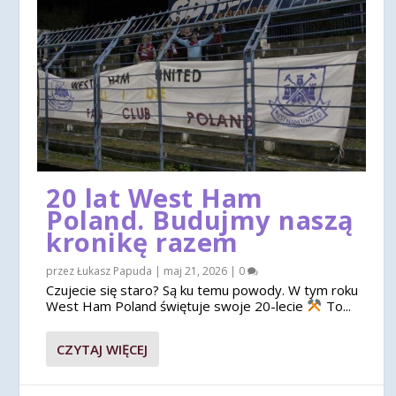
20 lat West Ham
Poland. Budujmy naszą
kronikę razem
przez
Łukasz Papuda
|
maj 21, 2026
|
0
Czujecie się staro? Są ku temu powody. W tym roku
West Ham Poland świętuje swoje 20-lecie
To...
CZYTAJ WIĘCEJ