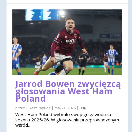
Jarrod Bowen zwycięzcą
głosowania West Ham
Poland
przez
Łukasz Papuda
|
maj 21, 2026
|
0
West Ham Poland wybrało swojego zawodnika
sezonu 2025/26. W głosowaniu przeprowadzonym
wśród...