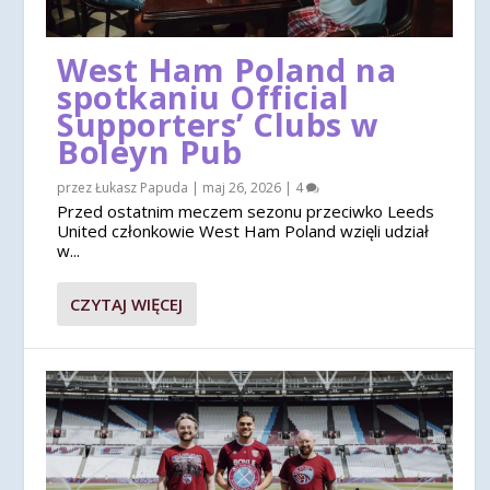
West Ham Poland na
spotkaniu Official
Supporters’ Clubs w
Boleyn Pub
przez
Łukasz Papuda
|
maj 26, 2026
|
4
Przed ostatnim meczem sezonu przeciwko Leeds
United członkowie West Ham Poland wzięli udział
w...
CZYTAJ WIĘCEJ