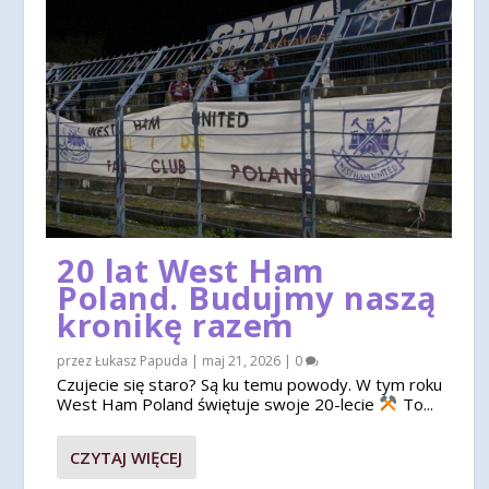
20 lat West Ham
Poland. Budujmy naszą
kronikę razem
przez
Łukasz Papuda
|
maj 21, 2026
|
0
Czujecie się staro? Są ku temu powody. W tym roku
West Ham Poland świętuje swoje 20-lecie
To...
CZYTAJ WIĘCEJ