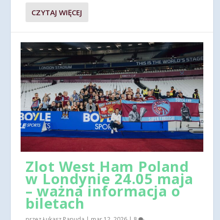
CZYTAJ WIĘCEJ
Zlot West Ham Poland
w Londynie 24.05 maja
– ważna informacja o
biletach
przez
Łukasz Papuda
|
mar 12, 2026
|
8