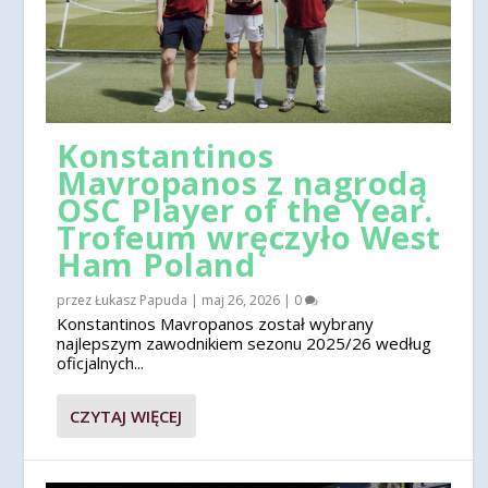
Konstantinos
Mavropanos z nagrodą
OSC Player of the Year.
Trofeum wręczyło West
Ham Poland
przez
Łukasz Papuda
|
maj 26, 2026
|
0
Konstantinos Mavropanos został wybrany
najlepszym zawodnikiem sezonu 2025/26 według
oficjalnych...
CZYTAJ WIĘCEJ