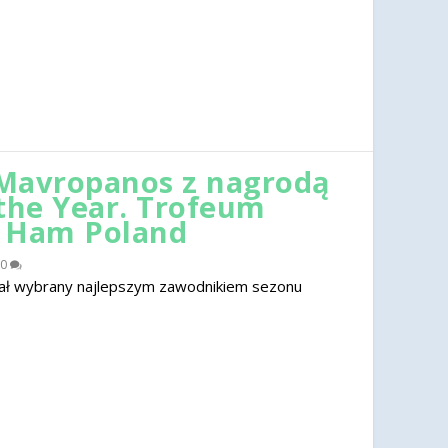
Mavropanos z nagrodą
 the Year. Trofeum
t Ham Poland
0
ał wybrany najlepszym zawodnikiem sezonu