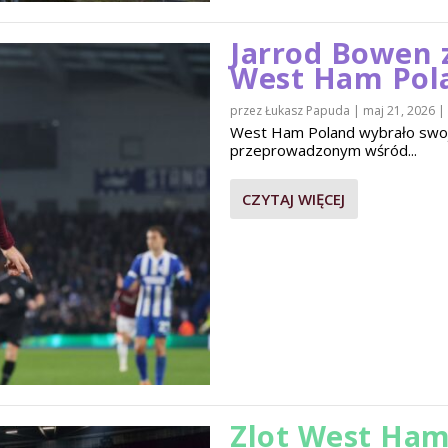
Jarrod Bowen 
West Ham Pol
przez
Łukasz Papuda
|
maj 21, 2026
|
West Ham Poland wybrało swo
przeprowadzonym wśród...
CZYTAJ WIĘCEJ
Zlot West Ham