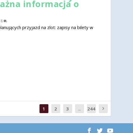
ważna informacja o
|
8
nujących przyjazd na zlot: zapisy na bilety w
1
2
3
...
244
0