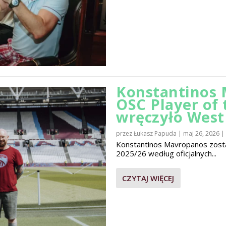
Konstantinos 
OSC Player of
wręczyło Wes
przez
Łukasz Papuda
|
maj 26, 2026
|
Konstantinos Mavropanos zost
2025/26 według oficjalnych...
CZYTAJ WIĘCEJ