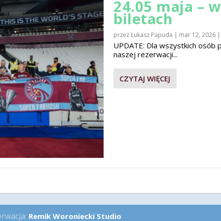
24.05 maja – 
biletach
przez
Łukasz Papuda
|
mar 12, 2026
UPDATE: Dla wszystkich osób pla
naszej rezerwacji...
CZYTAJ WIĘCEJ
erwacja:
Remik Woroniecki Studio