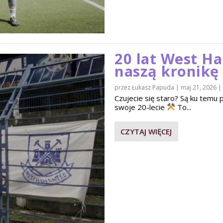
20 lat West H
naszą kronikę
przez
Łukasz Papuda
|
maj 21, 2026
|
Czujecie się staro? Są ku tem
swoje 20-lecie
To...
CZYTAJ WIĘCEJ