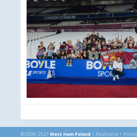
©2006-2021
| Realizacja + Kons
West Ham Poland