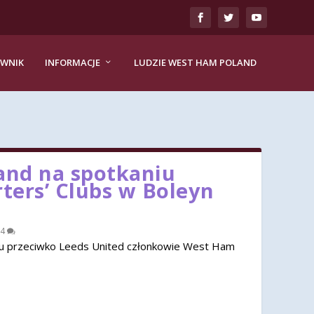
EWNIK
INFORMACJE
LUDZIE WEST HAM POLAND
nd na spotkaniu
rters’ Clubs w Boleyn
4
u przeciwko Leeds United członkowie West Ham