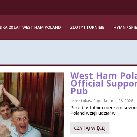
IKA 20 LAT WEST HAM POLAND
ZLOTY I TURNIEJE
HYMN / ŚPI
West Ham Pola
Official Suppo
Pub
przez
Łukasz Papuda
|
maj 26, 2026
|
Przed ostatnim meczem sezon
Poland wzięli udział w...
CZYTAJ WIĘCEJ