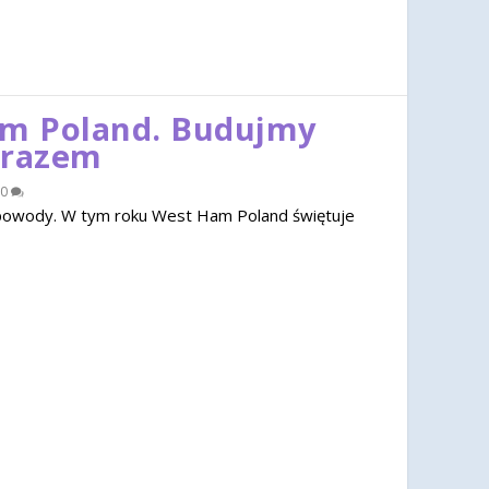
am Poland. Budujmy
 razem
0
u powody. W tym roku West Ham Poland świętuje