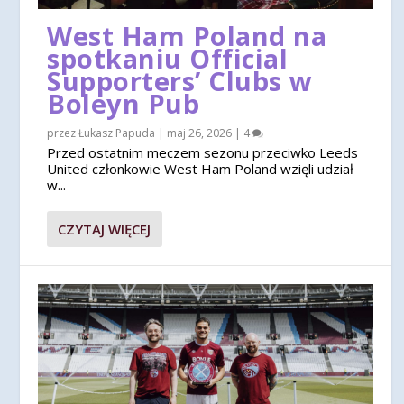
West Ham Poland na
spotkaniu Official
Supporters’ Clubs w
Boleyn Pub
przez
Łukasz Papuda
|
maj 26, 2026
|
4
Przed ostatnim meczem sezonu przeciwko Leeds
United członkowie West Ham Poland wzięli udział
w...
CZYTAJ WIĘCEJ