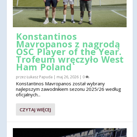
Konstantinos
Mavropanos z nagrodą
OSC Player of the Year.
Trofeum wręczyło West
Ham Poland
przez
Łukasz Papuda
|
maj 26, 2026
|
0
Konstantinos Mavropanos został wybrany
najlepszym zawodnikiem sezonu 2025/26 według
oficjalnych...
CZYTAJ WIĘCEJ