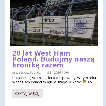
20 lat West Ham
Poland. Budujmy naszą
kronikę razem
przez
Łukasz Papuda
|
maj 21, 2026
|
0
Czujecie się staro? Są ku temu powody. W tym roku
West Ham Poland świętuje swoje 20-lecie
To...
CZYTAJ WIĘCEJ