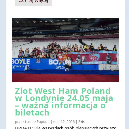
CZYTAJ WIĘCEJ
Zlot West Ham Poland
w Londynie 24.05 maja
– ważna informacja o
biletach
przez
Łukasz Papuda
|
mar 12, 2026
|
8
UPDATE: Dla wszystkich osób planujących przyjazd