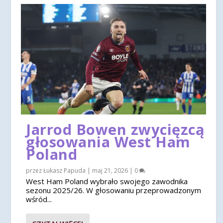
Jarrod Bowen zwycięzcą
głosowania West Ham
Poland
przez
Łukasz Papuda
|
maj 21, 2026
|
0
West Ham Poland wybrało swojego zawodnika
sezonu 2025/26. W głosowaniu przeprowadzonym
wśród...