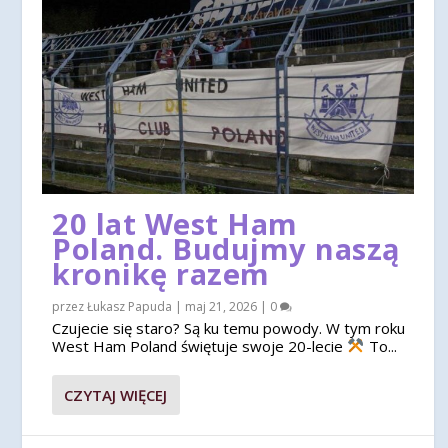
20 lat West Ham
Poland. Budujmy naszą
kronikę razem
przez
Łukasz Papuda
|
maj 21, 2026
|
0
Czujecie się staro? Są ku temu powody. W tym roku
West Ham Poland świętuje swoje 20-lecie
To...
CZYTAJ WIĘCEJ