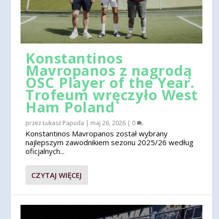
Konstantinos
Mavropanos z nagrodą
OSC Player of the Year.
Trofeum wręczyło West
Ham Poland
przez
Łukasz Papuda
|
maj 26, 2026
|
0
Konstantinos Mavropanos został wybrany
najlepszym zawodnikiem sezonu 2025/26 według
oficjalnych...
CZYTAJ WIĘCEJ