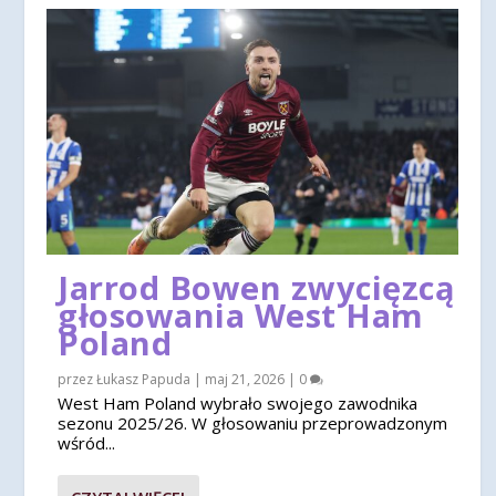
Jarrod Bowen zwycięzcą
głosowania West Ham
Poland
przez
Łukasz Papuda
|
maj 21, 2026
|
0
West Ham Poland wybrało swojego zawodnika
sezonu 2025/26. W głosowaniu przeprowadzonym
wśród...