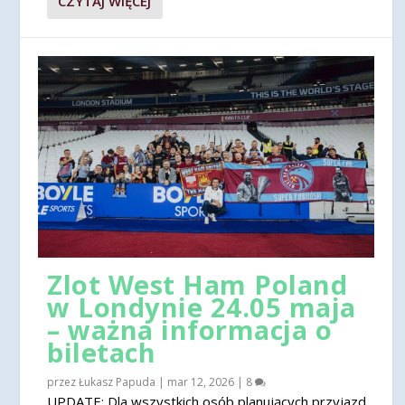
CZYTAJ WIĘCEJ
Zlot West Ham Poland
w Londynie 24.05 maja
– ważna informacja o
biletach
przez
Łukasz Papuda
|
mar 12, 2026
|
8
UPDATE: Dla wszystkich osób planujących przyjazd