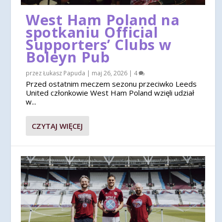
West Ham Poland na
spotkaniu Official
Supporters’ Clubs w
Boleyn Pub
przez
Łukasz Papuda
|
maj 26, 2026
|
4
Przed ostatnim meczem sezonu przeciwko Leeds
United członkowie West Ham Poland wzięli udział
w...
CZYTAJ WIĘCEJ