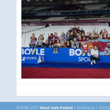
©2006-2021
| Realizacja + Kons
West Ham Poland