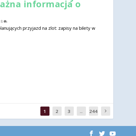
ważna informacja o
|
8
nujących przyjazd na zlot: zapisy na bilety w
1
2
3
...
244
0