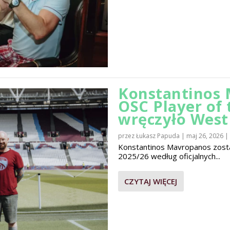
Konstantinos 
OSC Player of
wręczyło Wes
przez
Łukasz Papuda
|
maj 26, 2026
|
Konstantinos Mavropanos zost
2025/26 według oficjalnych...
CZYTAJ WIĘCEJ