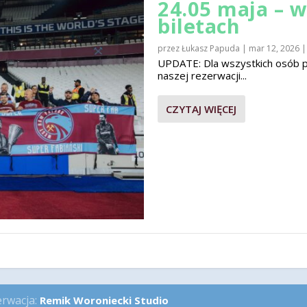
24.05 maja – 
biletach
przez
Łukasz Papuda
|
mar 12, 2026
UPDATE: Dla wszystkich osób pla
naszej rezerwacji...
CZYTAJ WIĘCEJ
erwacja:
Remik Woroniecki Studio