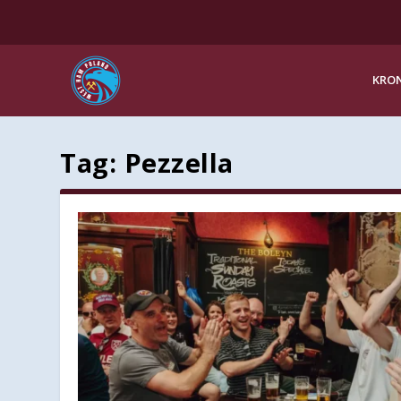
KRON
Tag:
Pezzella