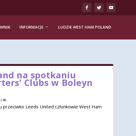
EWNIK
INFORMACJE
LUDZIE WEST HAM POLAND
nd na spotkaniu
rters’ Clubs w Boleyn
4
u przeciwko Leeds United członkowie West Ham