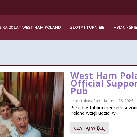
IKA 20 LAT WEST HAM POLAND
ZLOTY I TURNIEJE
HYMN / ŚPI
West Ham Pola
Official Suppo
Pub
przez
Łukasz Papuda
|
maj 26, 2026
|
Przed ostatnim meczem sezon
Poland wzięli udział w...
CZYTAJ WIĘCEJ