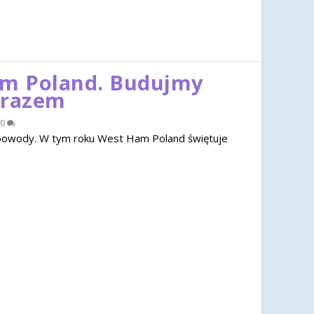
am Poland. Budujmy
 razem
0
u powody. W tym roku West Ham Poland świętuje