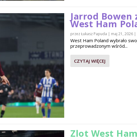
Jarrod Bowen 
West Ham Pol
przez
Łukasz Papuda
|
maj 21, 2026
|
West Ham Poland wybrało swo
przeprowadzonym wśród...
CZYTAJ WIĘCEJ
Zlot West Ham