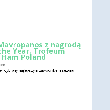
Mavropanos z nagrodą
 the Year. Trofeum
t Ham Poland
0
ał wybrany najlepszym zawodnikiem sezonu