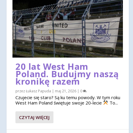
20 lat West Ham
Poland. Budujmy naszą
kronikę razem
przez
Łukasz Papuda
|
maj 21, 2026
|
0
Czujecie się staro? Są ku temu powody. W tym roku
West Ham Poland świętuje swoje 20-lecie
To...
CZYTAJ WIĘCEJ