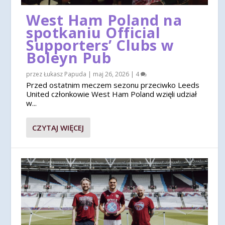
West Ham Poland na
spotkaniu Official
Supporters’ Clubs w
Boleyn Pub
przez
Łukasz Papuda
|
maj 26, 2026
|
4
Przed ostatnim meczem sezonu przeciwko Leeds
United członkowie West Ham Poland wzięli udział
w...
CZYTAJ WIĘCEJ