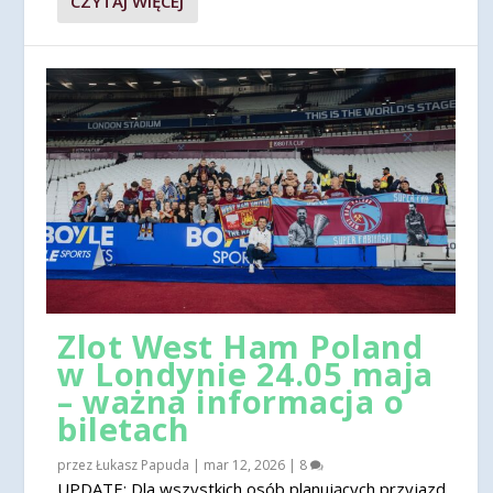
CZYTAJ WIĘCEJ
Zlot West Ham Poland
w Londynie 24.05 maja
– ważna informacja o
biletach
przez
Łukasz Papuda
|
mar 12, 2026
|
8
UPDATE: Dla wszystkich osób planujących przyjazd