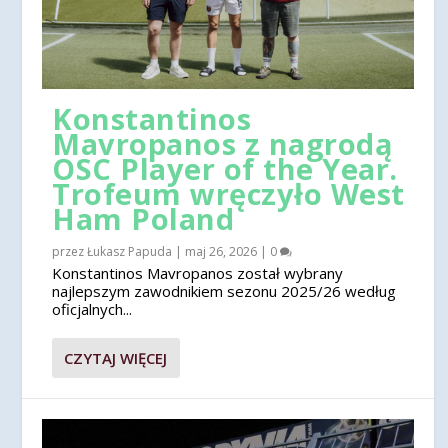
Konstantinos
Mavropanos z nagrodą
OSC Player of the Year.
Trofeum wręczyło West
Ham Poland
przez
Łukasz Papuda
|
maj 26, 2026
|
0
Konstantinos Mavropanos został wybrany
najlepszym zawodnikiem sezonu 2025/26 według
oficjalnych...
CZYTAJ WIĘCEJ