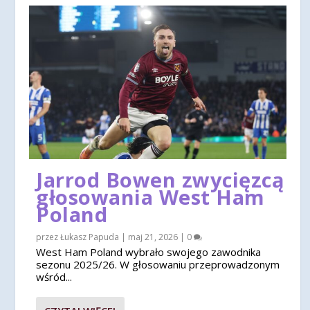
Jarrod Bowen zwycięzcą
głosowania West Ham
Poland
przez
Łukasz Papuda
|
maj 21, 2026
|
0
West Ham Poland wybrało swojego zawodnika
sezonu 2025/26. W głosowaniu przeprowadzonym
wśród...