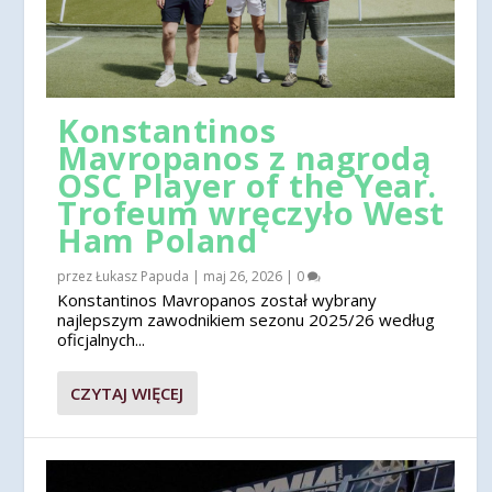
Konstantinos
Mavropanos z nagrodą
OSC Player of the Year.
Trofeum wręczyło West
Ham Poland
przez
Łukasz Papuda
|
maj 26, 2026
|
0
Konstantinos Mavropanos został wybrany
najlepszym zawodnikiem sezonu 2025/26 według
oficjalnych...
CZYTAJ WIĘCEJ