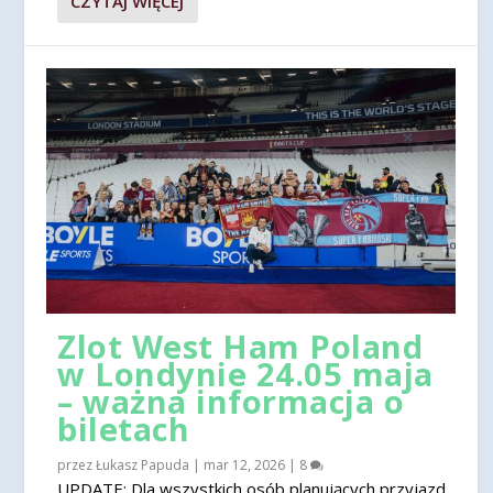
CZYTAJ WIĘCEJ
Zlot West Ham Poland
w Londynie 24.05 maja
– ważna informacja o
biletach
przez
Łukasz Papuda
|
mar 12, 2026
|
8
UPDATE: Dla wszystkich osób planujących przyjazd