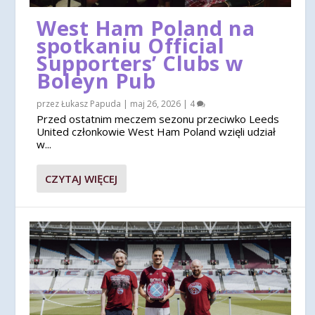
West Ham Poland na
spotkaniu Official
Supporters’ Clubs w
Boleyn Pub
przez
Łukasz Papuda
|
maj 26, 2026
|
4
Przed ostatnim meczem sezonu przeciwko Leeds
United członkowie West Ham Poland wzięli udział
w...
CZYTAJ WIĘCEJ