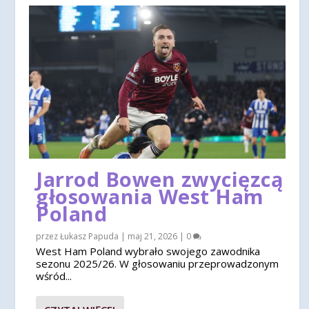
Jarrod Bowen zwycięzcą
głosowania West Ham
Poland
przez
Łukasz Papuda
|
maj 21, 2026
|
0
West Ham Poland wybrało swojego zawodnika
sezonu 2025/26. W głosowaniu przeprowadzonym
wśród...