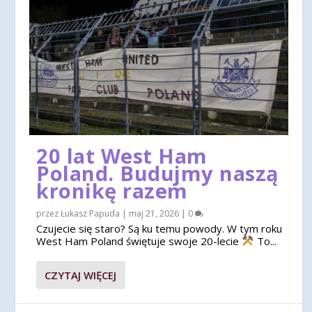
20 lat West Ham
Poland. Budujmy naszą
kronikę razem
przez
Łukasz Papuda
|
maj 21, 2026
|
0
Czujecie się staro? Są ku temu powody. W tym roku
West Ham Poland świętuje swoje 20-lecie
To...
CZYTAJ WIĘCEJ