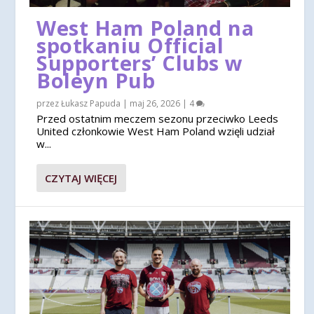
West Ham Poland na
spotkaniu Official
Supporters’ Clubs w
Boleyn Pub
przez
Łukasz Papuda
|
maj 26, 2026
|
4
Przed ostatnim meczem sezonu przeciwko Leeds
United członkowie West Ham Poland wzięli udział
w...
CZYTAJ WIĘCEJ