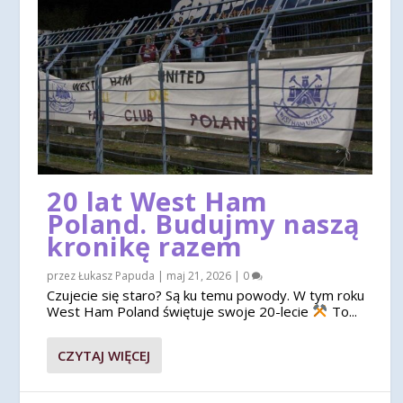
20 lat West Ham
Poland. Budujmy naszą
kronikę razem
przez
Łukasz Papuda
|
maj 21, 2026
|
0
Czujecie się staro? Są ku temu powody. W tym roku
West Ham Poland świętuje swoje 20-lecie
To...
CZYTAJ WIĘCEJ