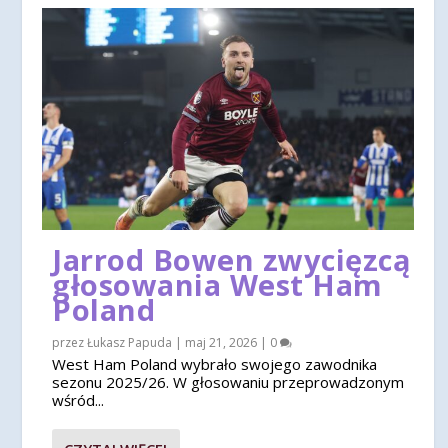
Jarrod Bowen zwycięzcą
głosowania West Ham
Poland
przez
Łukasz Papuda
|
maj 21, 2026
|
0
West Ham Poland wybrało swojego zawodnika
sezonu 2025/26. W głosowaniu przeprowadzonym
wśród...