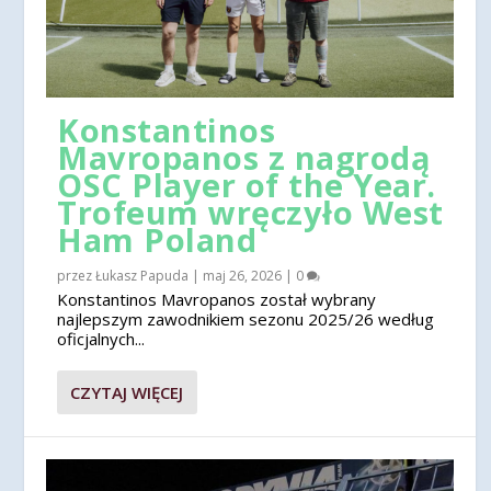
Konstantinos
Mavropanos z nagrodą
OSC Player of the Year.
Trofeum wręczyło West
Ham Poland
przez
Łukasz Papuda
|
maj 26, 2026
|
0
Konstantinos Mavropanos został wybrany
najlepszym zawodnikiem sezonu 2025/26 według
oficjalnych...
CZYTAJ WIĘCEJ