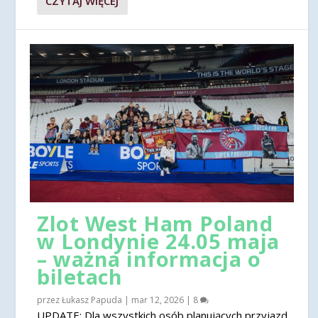
CZYTAJ WIĘCEJ
Zlot West Ham Poland
w Londynie 24.05 maja
– ważna informacja o
biletach
przez
Łukasz Papuda
|
mar 12, 2026
|
8
UPDATE: Dla wszystkich osób planujących przyjazd