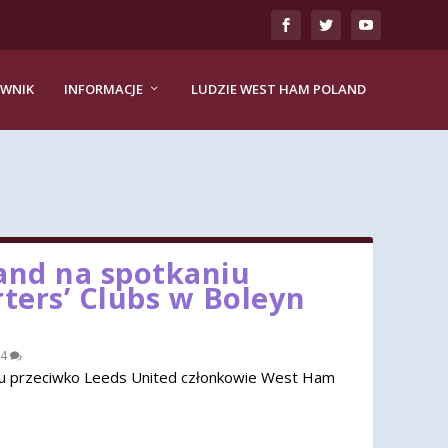
EWNIK
INFORMACJE
LUDZIE WEST HAM POLAND
nd na spotkaniu
rters’ Clubs w Boleyn
4
u przeciwko Leeds United członkowie West Ham