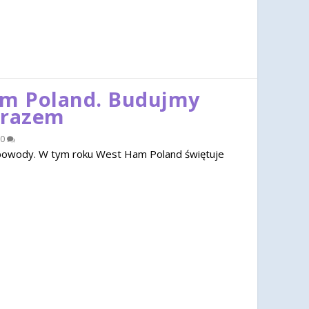
am Poland. Budujmy
 razem
0
u powody. W tym roku West Ham Poland świętuje