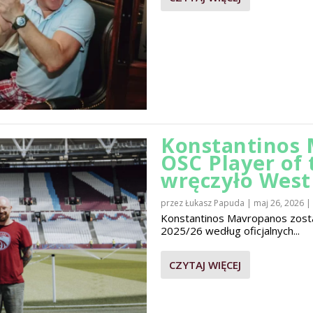
Konstantinos 
OSC Player of
wręczyło Wes
przez
Łukasz Papuda
|
maj 26, 2026
|
Konstantinos Mavropanos zost
2025/26 według oficjalnych...
CZYTAJ WIĘCEJ