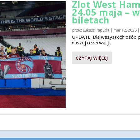
Zlot West Ham
24.05 maja – 
biletach
przez
Łukasz Papuda
|
mar 12, 2026
UPDATE: Dla wszystkich osób pla
naszej rezerwacji...
CZYTAJ WIĘCEJ