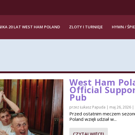
IKA 20 LAT WEST HAM POLAND
ZLOTY I TURNIEJE
HYMN / ŚPI
West Ham Pola
Official Suppo
Pub
przez
Łukasz Papuda
|
maj 26, 2026
|
Przed ostatnim meczem sezon
Poland wzięli udział w...
CZYTAJ WIĘCEJ