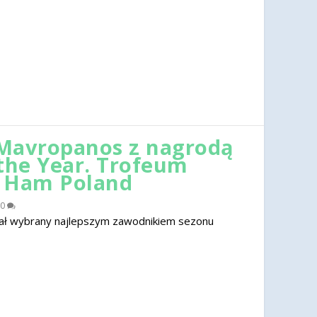
Mavropanos z nagrodą
 the Year. Trofeum
t Ham Poland
0
ał wybrany najlepszym zawodnikiem sezonu