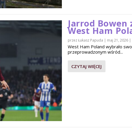
Jarrod Bowen 
West Ham Pol
przez
Łukasz Papuda
|
maj 21, 2026
|
West Ham Poland wybrało swo
przeprowadzonym wśród...
CZYTAJ WIĘCEJ