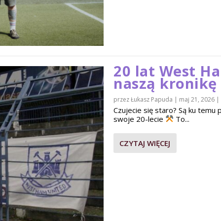
20 lat West H
naszą kronikę
przez
Łukasz Papuda
|
maj 21, 2026
|
Czujecie się staro? Są ku tem
swoje 20-lecie
To...
CZYTAJ WIĘCEJ