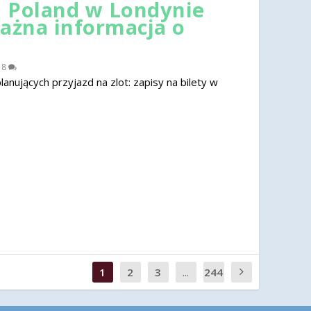
 Poland w Londynie
ważna informacja o
|
8
nujących przyjazd na zlot: zapisy na bilety w
1
2
3
...
244
0