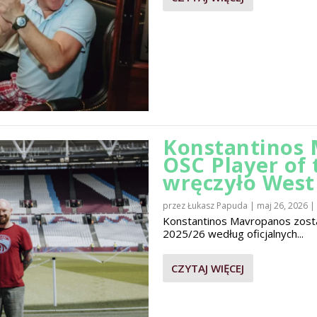
Konstantinos 
OSC Player of
wręczyło Wes
przez
Łukasz Papuda
|
maj 26, 2026
|
Konstantinos Mavropanos zost
2025/26 według oficjalnych...
CZYTAJ WIĘCEJ