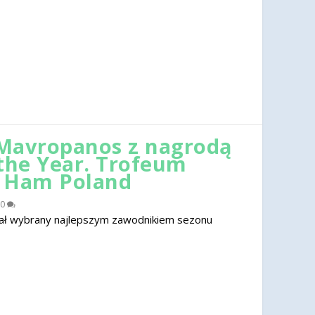
Mavropanos z nagrodą
 the Year. Trofeum
t Ham Poland
0
ał wybrany najlepszym zawodnikiem sezonu