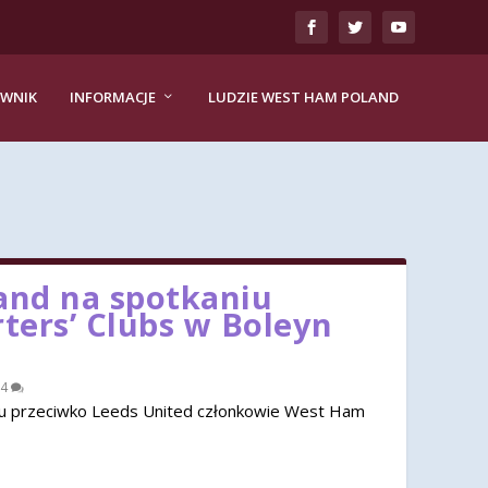
EWNIK
INFORMACJE
LUDZIE WEST HAM POLAND
nd na spotkaniu
rters’ Clubs w Boleyn
4
u przeciwko Leeds United członkowie West Ham