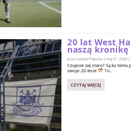
20 lat West H
naszą kronikę
przez
Łukasz Papuda
|
maj 21, 2026
|
Czujecie się staro? Są ku tem
swoje 20-lecie
To...
CZYTAJ WIĘCEJ