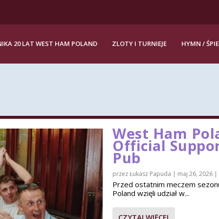
IKA 20 LAT WEST HAM POLAND
ZLOTY I TURNIEJE
HYMN / ŚPI
West Ham Pola
Official Suppo
Pub
przez
Łukasz Papuda
|
maj 26, 2026
|
Przed ostatnim meczem sezon
Poland wzięli udział w...
CZYTAJ WIĘCEJ