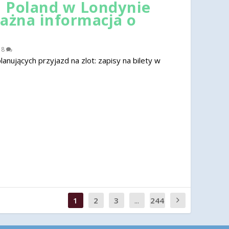
 Poland w Londynie
ważna informacja o
|
8
nujących przyjazd na zlot: zapisy na bilety w
1
2
3
...
244
0