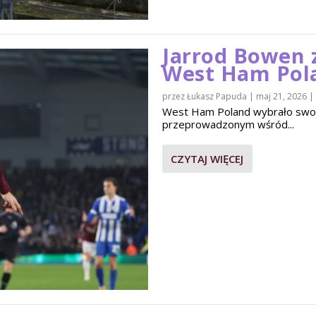
Jarrod Bowen 
West Ham Pol
przez
Łukasz Papuda
|
maj 21, 2026
|
West Ham Poland wybrało swo
przeprowadzonym wśród...
CZYTAJ WIĘCEJ