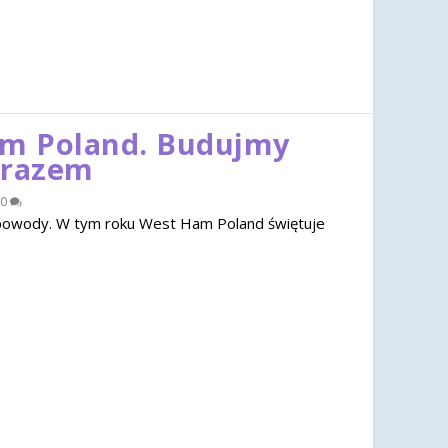
am Poland. Budujmy
 razem
0
u powody. W tym roku West Ham Poland świętuje