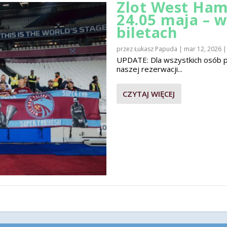
Zlot West Ham
24.05 maja – 
biletach
przez
Łukasz Papuda
|
mar 12, 2026
UPDATE: Dla wszystkich osób pla
naszej rezerwacji...
CZYTAJ WIĘCEJ