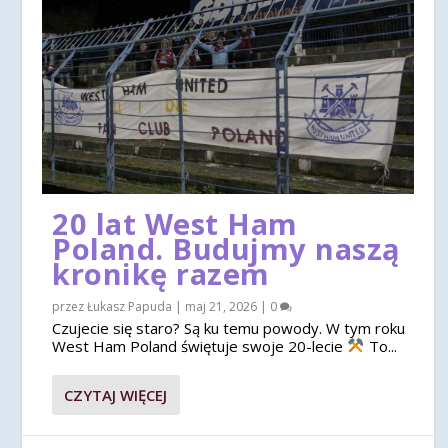
20 lat West Ham
Poland. Budujmy naszą
kronikę razem
przez
Łukasz Papuda
|
maj 21, 2026
|
0
Czujecie się staro? Są ku temu powody. W tym roku
West Ham Poland świętuje swoje 20-lecie
To...
CZYTAJ WIĘCEJ