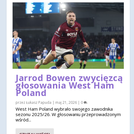
Jarrod Bowen zwycięzcą
głosowania West Ham
Poland
przez
Łukasz Papuda
|
maj 21, 2026
|
0
West Ham Poland wybrało swojego zawodnika
sezonu 2025/26. W głosowaniu przeprowadzonym
wśród...