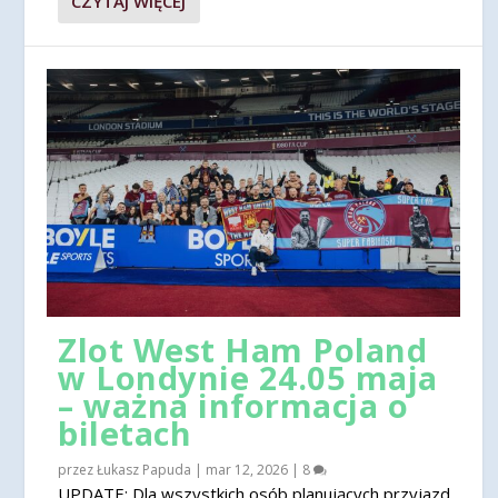
CZYTAJ WIĘCEJ
Zlot West Ham Poland
w Londynie 24.05 maja
– ważna informacja o
biletach
przez
Łukasz Papuda
|
mar 12, 2026
|
8
UPDATE: Dla wszystkich osób planujących przyjazd