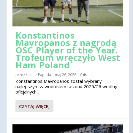
Konstantinos
Mavropanos z nagrodą
OSC Player of the Year.
Trofeum wręczyło West
Ham Poland
przez
Łukasz Papuda
|
maj 26, 2026
|
0
Konstantinos Mavropanos został wybrany
najlepszym zawodnikiem sezonu 2025/26 według
oficjalnych...
CZYTAJ WIĘCEJ