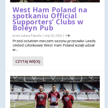
West Ham Poland na
spotkaniu Official
Supporters’ Clubs w
Boleyn Pub
przez
Łukasz Papuda
|
maj 26, 2026
|
4
Przed ostatnim meczem sezonu przeciwko Leeds
United członkowie West Ham Poland wzięli udział
w...
CZYTAJ WIĘCEJ