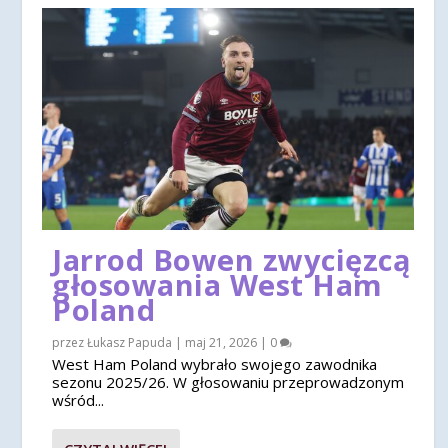
Jarrod Bowen zwycięzcą
głosowania West Ham
Poland
przez
Łukasz Papuda
|
maj 21, 2026
|
0
West Ham Poland wybrało swojego zawodnika
sezonu 2025/26. W głosowaniu przeprowadzonym
wśród...