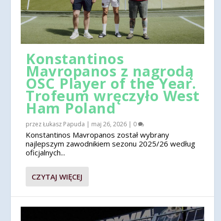
Konstantinos
Mavropanos z nagrodą
OSC Player of the Year.
Trofeum wręczyło West
Ham Poland
przez
Łukasz Papuda
|
maj 26, 2026
|
0
Konstantinos Mavropanos został wybrany
najlepszym zawodnikiem sezonu 2025/26 według
oficjalnych...
CZYTAJ WIĘCEJ