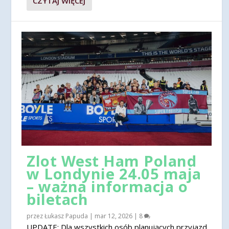
CZYTAJ WIĘCEJ
Zlot West Ham Poland
w Londynie 24.05 maja
– ważna informacja o
biletach
przez
Łukasz Papuda
|
mar 12, 2026
|
8
UPDATE: Dla wszystkich osób planujących przyjazd