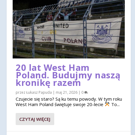
20 lat West Ham
Poland. Budujmy naszą
kronikę razem
przez
Łukasz Papuda
|
maj 21, 2026
|
0
Czujecie się staro? Są ku temu powody. W tym roku
West Ham Poland świętuje swoje 20-lecie
To...
CZYTAJ WIĘCEJ