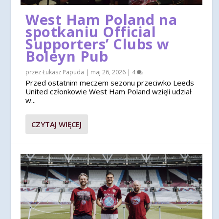
West Ham Poland na
spotkaniu Official
Supporters’ Clubs w
Boleyn Pub
przez
Łukasz Papuda
|
maj 26, 2026
|
4
Przed ostatnim meczem sezonu przeciwko Leeds
United członkowie West Ham Poland wzięli udział
w...
CZYTAJ WIĘCEJ