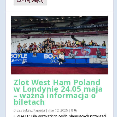
CZYTAJ WIĘCEJ
Zlot West Ham Poland
w Londynie 24.05 maja
– ważna informacja o
biletach
przez
Łukasz Papuda
|
mar 12, 2026
|
8
UPDATE: Dla wszystkich osób planujących przyjazd