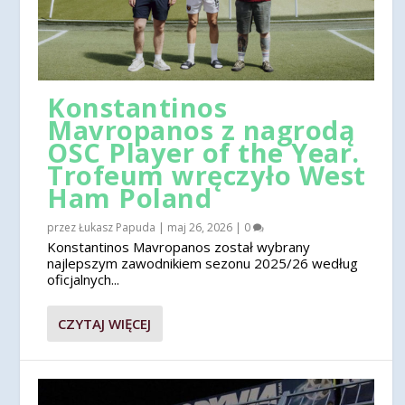
Konstantinos
Mavropanos z nagrodą
OSC Player of the Year.
Trofeum wręczyło West
Ham Poland
przez
Łukasz Papuda
|
maj 26, 2026
|
0
Konstantinos Mavropanos został wybrany
najlepszym zawodnikiem sezonu 2025/26 według
oficjalnych...
CZYTAJ WIĘCEJ