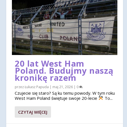
20 lat West Ham
Poland. Budujmy naszą
kronikę razem
przez
Łukasz Papuda
|
maj 21, 2026
|
0
Czujecie się staro? Są ku temu powody. W tym roku
West Ham Poland świętuje swoje 20-lecie
To...
CZYTAJ WIĘCEJ