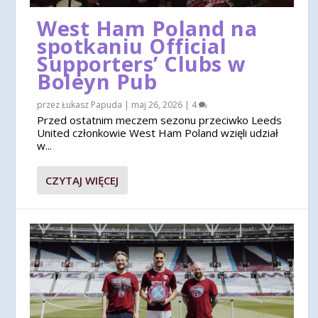
West Ham Poland na
spotkaniu Official
Supporters’ Clubs w
Boleyn Pub
przez
Łukasz Papuda
|
maj 26, 2026
|
4
Przed ostatnim meczem sezonu przeciwko Leeds
United członkowie West Ham Poland wzięli udział
w...
CZYTAJ WIĘCEJ