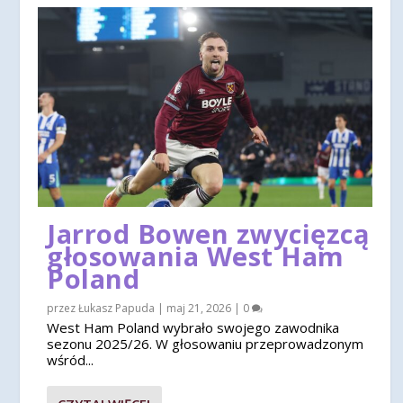
Jarrod Bowen zwycięzcą
głosowania West Ham
Poland
przez
Łukasz Papuda
|
maj 21, 2026
|
0
West Ham Poland wybrało swojego zawodnika
sezonu 2025/26. W głosowaniu przeprowadzonym
wśród...