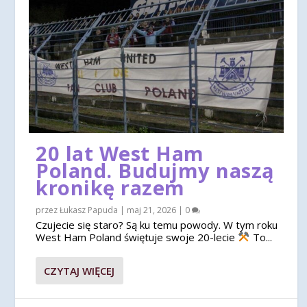
20 lat West Ham
Poland. Budujmy naszą
kronikę razem
przez
Łukasz Papuda
|
maj 21, 2026
|
0
Czujecie się staro? Są ku temu powody. W tym roku
West Ham Poland świętuje swoje 20-lecie
To...
CZYTAJ WIĘCEJ