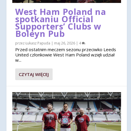
West Ham Poland na
spotkaniu Official
Supporters’ Clubs w
Boleyn Pub
przez
Łukasz Papuda
|
maj 26, 2026
|
4
Przed ostatnim meczem sezonu przeciwko Leeds
United członkowie West Ham Poland wzięli udział
w...
CZYTAJ WIĘCEJ