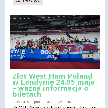
CZYTAJ WIĘCEJ
Zlot West Ham Poland
w Londynie 24.05 maja
– ważna informacja o
biletach
przez
Łukasz Papuda
|
mar 12, 2026
|
8
UPDATE: Dla wszystkich osób planujących przyjazd