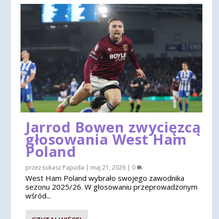
Jarrod Bowen zwycięzcą
głosowania West Ham
Poland
przez
Łukasz Papuda
|
maj 21, 2026
|
0
West Ham Poland wybrało swojego zawodnika
sezonu 2025/26. W głosowaniu przeprowadzonym
wśród...