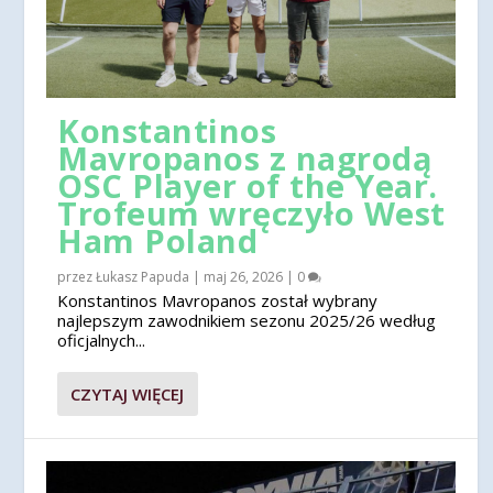
Konstantinos
Mavropanos z nagrodą
OSC Player of the Year.
Trofeum wręczyło West
Ham Poland
przez
Łukasz Papuda
|
maj 26, 2026
|
0
Konstantinos Mavropanos został wybrany
najlepszym zawodnikiem sezonu 2025/26 według
oficjalnych...
CZYTAJ WIĘCEJ