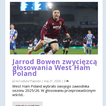
Jarrod Bowen zwycięzcą
głosowania West Ham
Poland
przez
Łukasz Papuda
|
maj 21, 2026
|
0
West Ham Poland wybrało swojego zawodnika
sezonu 2025/26. W głosowaniu przeprowadzonym
wśród...