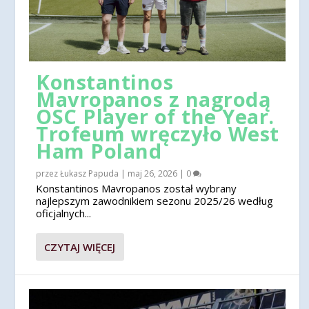
Konstantinos
Mavropanos z nagrodą
OSC Player of the Year.
Trofeum wręczyło West
Ham Poland
przez
Łukasz Papuda
|
maj 26, 2026
|
0
Konstantinos Mavropanos został wybrany
najlepszym zawodnikiem sezonu 2025/26 według
oficjalnych...
CZYTAJ WIĘCEJ