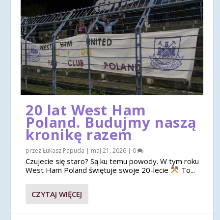
20 lat West Ham
Poland. Budujmy naszą
kronikę razem
przez
Łukasz Papuda
|
maj 21, 2026
|
0
Czujecie się staro? Są ku temu powody. W tym roku
West Ham Poland świętuje swoje 20-lecie
To...
CZYTAJ WIĘCEJ