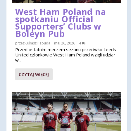
West Ham Poland na
spotkaniu Official
Supporters’ Clubs w
Boleyn Pub
przez
Łukasz Papuda
|
maj 26, 2026
|
4
Przed ostatnim meczem sezonu przeciwko Leeds
United członkowie West Ham Poland wzięli udział
w...
CZYTAJ WIĘCEJ