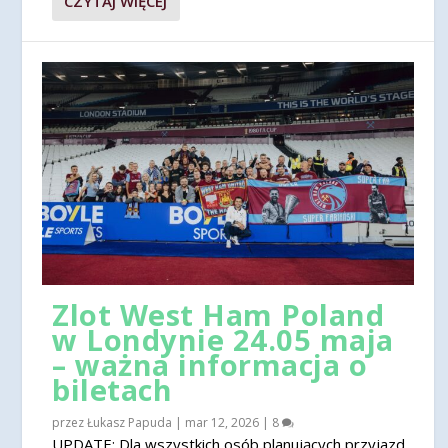
CZYTAJ WIĘCEJ
Zlot West Ham Poland
w Londynie 24.05 maja
– ważna informacja o
biletach
przez
Łukasz Papuda
|
mar 12, 2026
|
8
UPDATE: Dla wszystkich osób planujących przyjazd