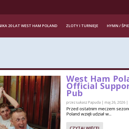
IKA 20 LAT WEST HAM POLAND
ZLOTY I TURNIEJE
HYMN / ŚPI
West Ham Pola
Official Suppo
Pub
przez
Łukasz Papuda
|
maj 26, 2026
|
Przed ostatnim meczem sezon
Poland wzięli udział w...
CZYTAJ WIĘCEJ