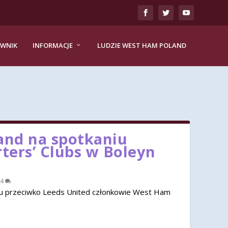
EWNIK
INFORMACJE
LUDZIE WEST HAM POLAND
nd na spotkaniu
rters’ Clubs w Boleyn
4
u przeciwko Leeds United członkowie West Ham