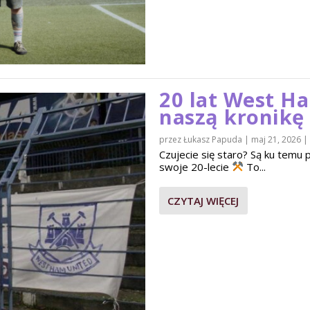
20 lat West H
naszą kronikę
przez
Łukasz Papuda
|
maj 21, 2026
|
Czujecie się staro? Są ku tem
swoje 20-lecie
To...
CZYTAJ WIĘCEJ