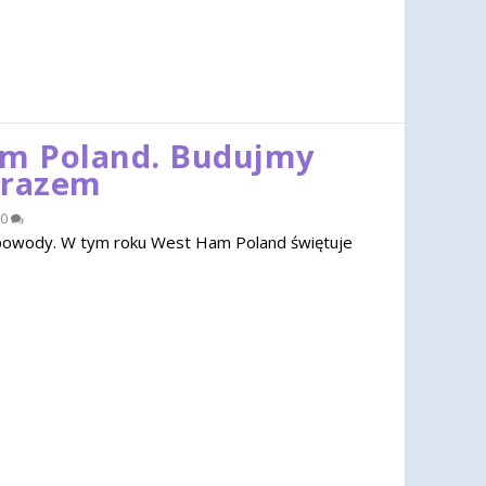
am Poland. Budujmy
 razem
0
u powody. W tym roku West Ham Poland świętuje