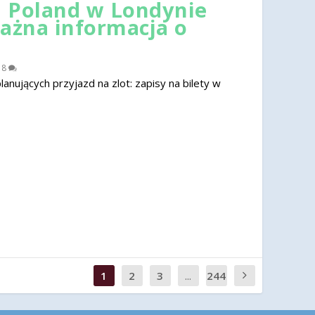
 Poland w Londynie
ważna informacja o
|
8
nujących przyjazd na zlot: zapisy na bilety w
1
2
3
...
244
0