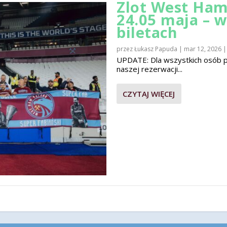
Zlot West Ham
24.05 maja – 
biletach
przez
Łukasz Papuda
|
mar 12, 2026
UPDATE: Dla wszystkich osób pla
naszej rezerwacji...
CZYTAJ WIĘCEJ