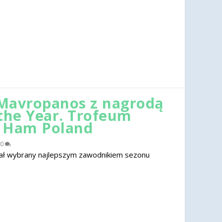
Mavropanos z nagrodą
 the Year. Trofeum
t Ham Poland
0
ał wybrany najlepszym zawodnikiem sezonu