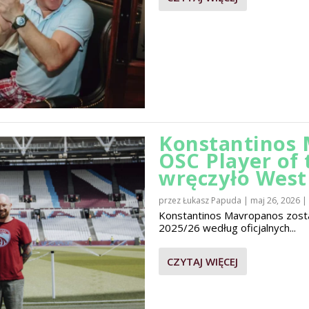
Konstantinos 
OSC Player of
wręczyło Wes
przez
Łukasz Papuda
|
maj 26, 2026
|
Konstantinos Mavropanos zost
2025/26 według oficjalnych...
CZYTAJ WIĘCEJ