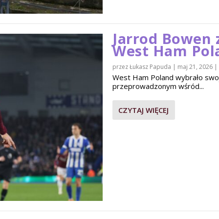
Jarrod Bowen 
West Ham Pol
przez
Łukasz Papuda
|
maj 21, 2026
|
West Ham Poland wybrało swo
przeprowadzonym wśród...
CZYTAJ WIĘCEJ