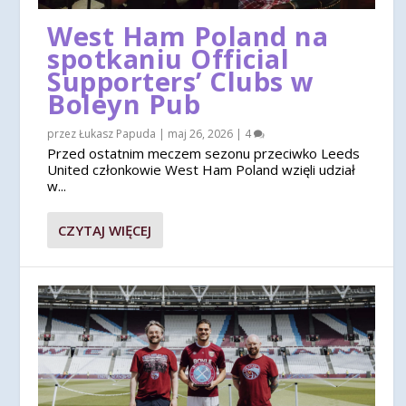
West Ham Poland na
spotkaniu Official
Supporters’ Clubs w
Boleyn Pub
przez
Łukasz Papuda
|
maj 26, 2026
|
4
Przed ostatnim meczem sezonu przeciwko Leeds
United członkowie West Ham Poland wzięli udział
w...
CZYTAJ WIĘCEJ