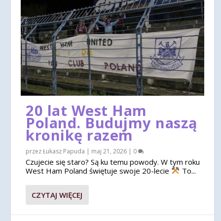
20 lat West Ham
Poland. Budujmy naszą
kronikę razem
przez
Łukasz Papuda
|
maj 21, 2026
|
0
Czujecie się staro? Są ku temu powody. W tym roku
West Ham Poland świętuje swoje 20-lecie
To...
CZYTAJ WIĘCEJ