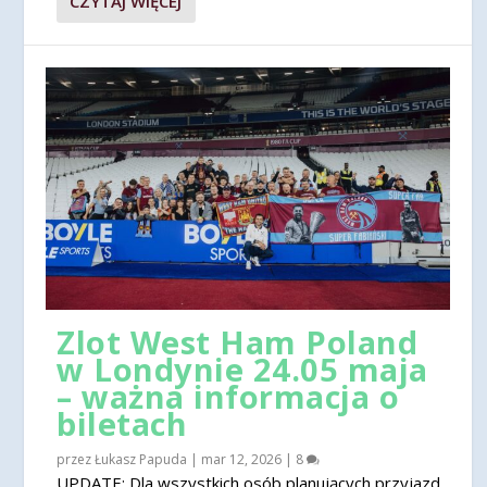
CZYTAJ WIĘCEJ
Zlot West Ham Poland
w Londynie 24.05 maja
– ważna informacja o
biletach
przez
Łukasz Papuda
|
mar 12, 2026
|
8
UPDATE: Dla wszystkich osób planujących przyjazd