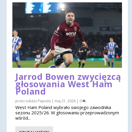
Jarrod Bowen zwycięzcą
głosowania West Ham
Poland
przez
Łukasz Papuda
|
maj 21, 2026
|
0
West Ham Poland wybrało swojego zawodnika
sezonu 2025/26. W głosowaniu przeprowadzonym
wśród...