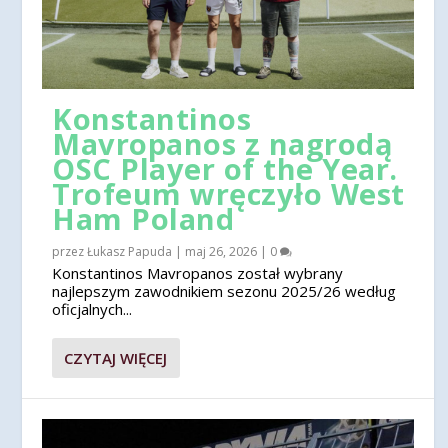
Konstantinos
Mavropanos z nagrodą
OSC Player of the Year.
Trofeum wręczyło West
Ham Poland
przez
Łukasz Papuda
|
maj 26, 2026
|
0
Konstantinos Mavropanos został wybrany
najlepszym zawodnikiem sezonu 2025/26 według
oficjalnych...
CZYTAJ WIĘCEJ