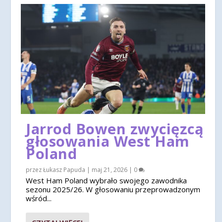
Jarrod Bowen zwycięzcą
głosowania West Ham
Poland
przez
Łukasz Papuda
|
maj 21, 2026
|
0
West Ham Poland wybrało swojego zawodnika
sezonu 2025/26. W głosowaniu przeprowadzonym
wśród...