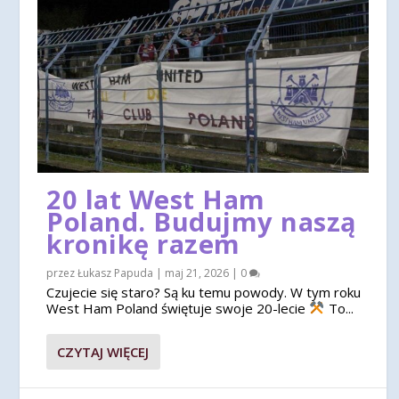
20 lat West Ham
Poland. Budujmy naszą
kronikę razem
przez
Łukasz Papuda
|
maj 21, 2026
|
0
Czujecie się staro? Są ku temu powody. W tym roku
West Ham Poland świętuje swoje 20-lecie
To...
CZYTAJ WIĘCEJ