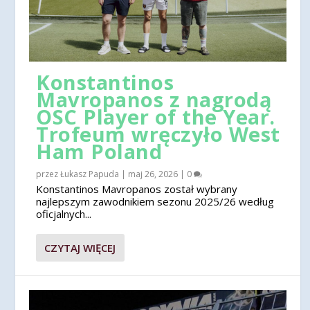
Konstantinos
Mavropanos z nagrodą
OSC Player of the Year.
Trofeum wręczyło West
Ham Poland
przez
Łukasz Papuda
|
maj 26, 2026
|
0
Konstantinos Mavropanos został wybrany
najlepszym zawodnikiem sezonu 2025/26 według
oficjalnych...
CZYTAJ WIĘCEJ