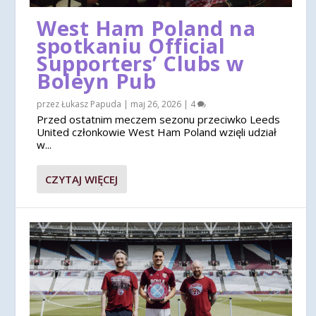
West Ham Poland na
spotkaniu Official
Supporters’ Clubs w
Boleyn Pub
przez
Łukasz Papuda
|
maj 26, 2026
|
4
Przed ostatnim meczem sezonu przeciwko Leeds
United członkowie West Ham Poland wzięli udział
w...
CZYTAJ WIĘCEJ