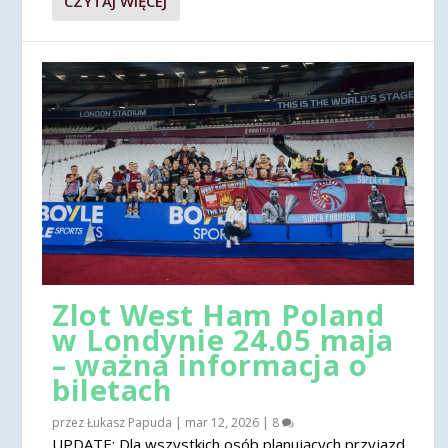
CZYTAJ WIĘCEJ
Zlot West Ham Poland
w Londynie 24.05 maja
– ważna informacja o
biletach
przez
Łukasz Papuda
|
mar 12, 2026
|
8
UPDATE: Dla wszystkich osób planujących przyjazd