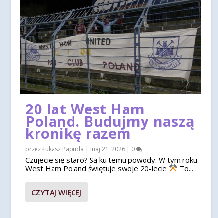
20 lat West Ham
Poland. Budujmy naszą
kronikę razem
przez
Łukasz Papuda
|
maj 21, 2026
|
0
Czujecie się staro? Są ku temu powody. W tym roku
West Ham Poland świętuje swoje 20-lecie
To...
CZYTAJ WIĘCEJ