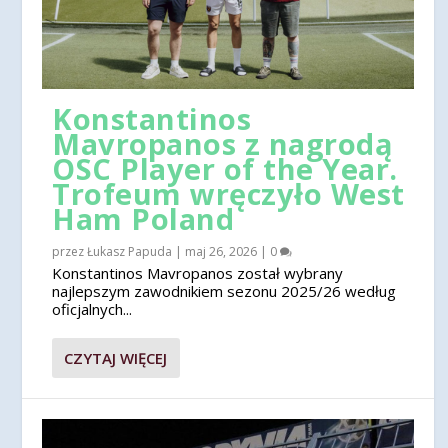
Konstantinos
Mavropanos z nagrodą
OSC Player of the Year.
Trofeum wręczyło West
Ham Poland
przez
Łukasz Papuda
|
maj 26, 2026
|
0
Konstantinos Mavropanos został wybrany
najlepszym zawodnikiem sezonu 2025/26 według
oficjalnych...
CZYTAJ WIĘCEJ