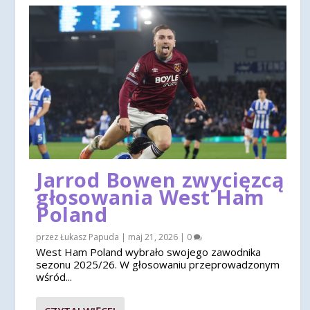
Jarrod Bowen zwycięzcą
głosowania West Ham
Poland
przez
Łukasz Papuda
|
maj 21, 2026
|
0
West Ham Poland wybrało swojego zawodnika
sezonu 2025/26. W głosowaniu przeprowadzonym
wśród...