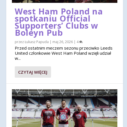
West Ham Poland na
spotkaniu Official
Supporters’ Clubs w
Boleyn Pub
przez
Łukasz Papuda
|
maj 26, 2026
|
4
Przed ostatnim meczem sezonu przeciwko Leeds
United członkowie West Ham Poland wzięli udział
w...
CZYTAJ WIĘCEJ