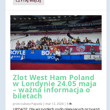
CZYTAJ WIĘCEJ
Zlot West Ham Poland
w Londynie 24.05 maja
– ważna informacja o
biletach
przez
Łukasz Papuda
|
mar 12, 2026
|
8
UPDATE: Dla wszystkich osób planujących przyjazd