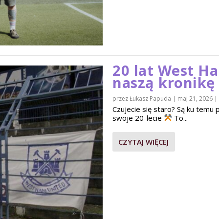
20 lat West H
naszą kronikę
przez
Łukasz Papuda
|
maj 21, 2026
|
Czujecie się staro? Są ku tem
swoje 20-lecie
To...
CZYTAJ WIĘCEJ