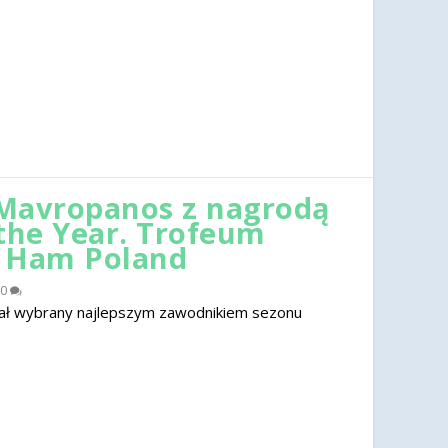
Mavropanos z nagrodą
 the Year. Trofeum
t Ham Poland
0
ał wybrany najlepszym zawodnikiem sezonu