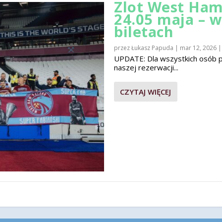
Zlot West Ham
24.05 maja – 
biletach
przez
Łukasz Papuda
|
mar 12, 2026
UPDATE: Dla wszystkich osób pla
naszej rezerwacji...
CZYTAJ WIĘCEJ