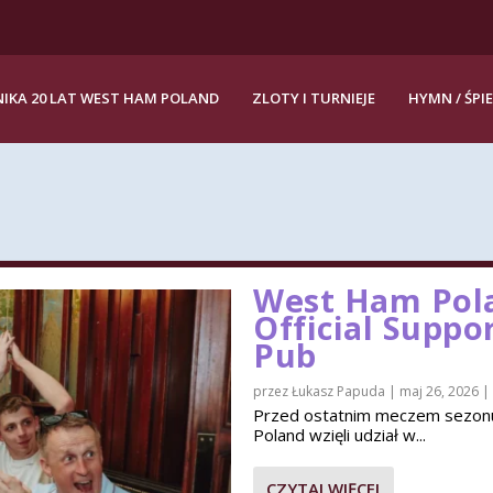
IKA 20 LAT WEST HAM POLAND
ZLOTY I TURNIEJE
HYMN / ŚPI
West Ham Pola
Official Suppo
Pub
przez
Łukasz Papuda
|
maj 26, 2026
|
Przed ostatnim meczem sezon
Poland wzięli udział w...
CZYTAJ WIĘCEJ