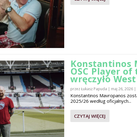
Konstantinos 
OSC Player of
wręczyło Wes
przez
Łukasz Papuda
|
maj 26, 2026
|
Konstantinos Mavropanos zost
2025/26 według oficjalnych...
CZYTAJ WIĘCEJ