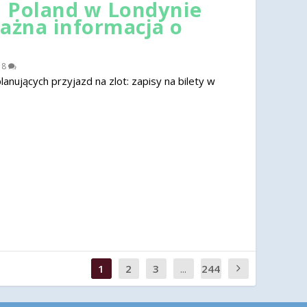
 Poland w Londynie
ważna informacja o
|
8
nujących przyjazd na zlot: zapisy na bilety w
1
2
3
...
244
0