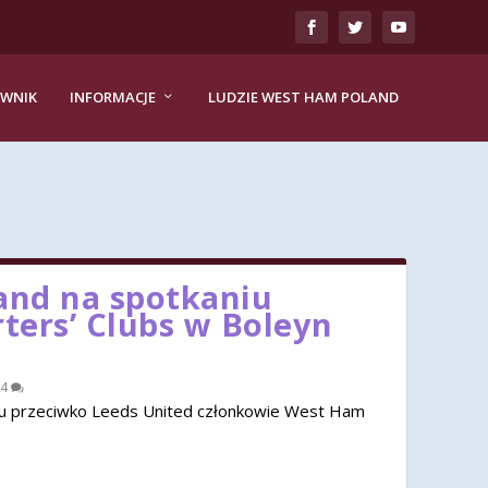
EWNIK
INFORMACJE
LUDZIE WEST HAM POLAND
nd na spotkaniu
rters’ Clubs w Boleyn
4
u przeciwko Leeds United członkowie West Ham