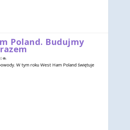
am Poland. Budujmy
 razem
0
u powody. W tym roku West Ham Poland świętuje