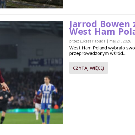
Jarrod Bowen 
West Ham Pol
przez
Łukasz Papuda
|
maj 21, 2026
|
West Ham Poland wybrało swo
przeprowadzonym wśród...
CZYTAJ WIĘCEJ